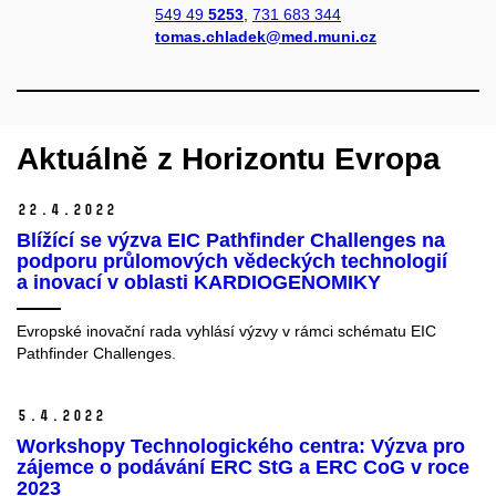
549 49
5253
,
731 683 344
tomas.chladek@med.muni.cz
Aktuálně z Horizontu Evropa
22.
4.
2022
Blížící se výzva EIC Pathfinder Challenges na
podporu průlomových vědeckých technologií
a inovací v oblasti KARDIOGENOMIKY
Evropské inovační rada vyhlásí výzvy v rámci schématu EIC
Pathfinder Challenges.
5.
4.
2022
Workshopy Technologického centra: Výzva pro
zájemce o podávání ERC StG a ERC CoG v roce
2023