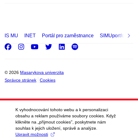
IS MU
INET
Portál pro zaměstnance
SIMUportfolio
Facebook
Instagram
Youtube
Twitter
LinkedIn
Spotify
© 2026
Masarykova univerzita
Správce stránek
Cookies
K vyhodnocování tohoto webu a k personalizaci
obsahu a reklam používáme soubory cookies. Když
klikněte na „přijmout cookies", poskytnete nám
souhlas k jejich uložení, správě a analýze.
Upravit možnosti