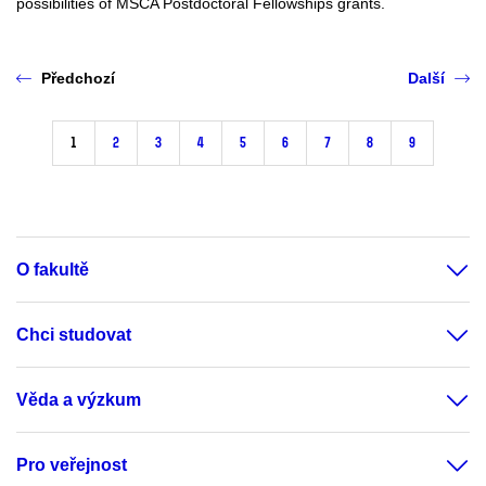
possibilities of MSCA Postdoctoral Fellowships grants.
Předchozí
Další
1
2
3
4
5
6
7
8
9
O fakultě
Chci studovat
Věda a výzkum
Pro veřejnost