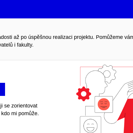
osti až po úspěšnou realizaci projektu. Pomůžeme vám n
telů i fakulty.
i se zorientovat
t, kdo mi pomůže.