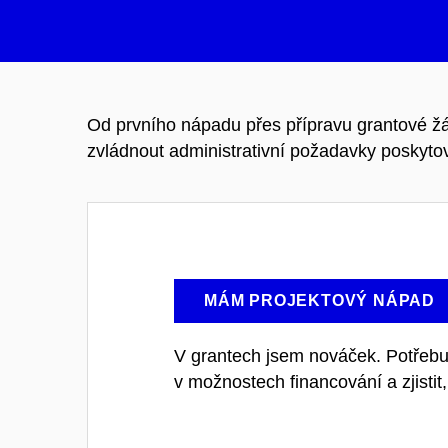
Od prvního nápadu přes přípravu grantové žád
zvládnout administrativní požadavky poskytova
MÁM PROJEKTOVÝ NÁPAD
V grantech jsem nováček. Potřebuj
v možnostech financování a zjisti