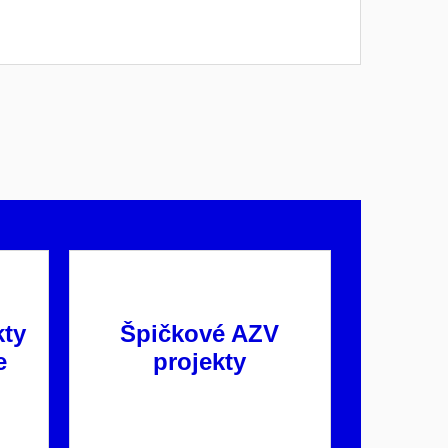
kty
Špičkové AZV
e
projekty