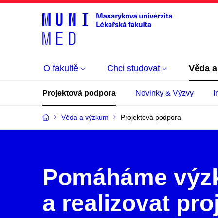
O fakultě
Chci studovat
Věda a
Projektová podpora
Novinky & Výzvy
I
Věda a výzkum
Projektová podpora
Pomáháme výzk
a realizovat pro