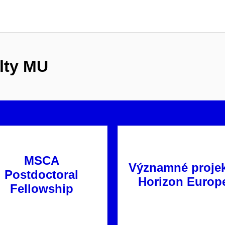
lty MU
MSCA
Významné proje
Postdoctoral
Horizon Europ
Fellowship