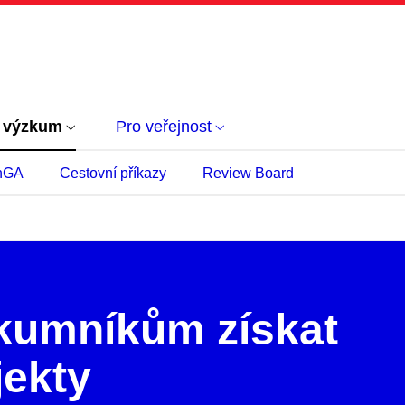
 výzkum
Pro veřejnost
nGA
Cestovní příkazy
Review Board
umníkům získat
jekty