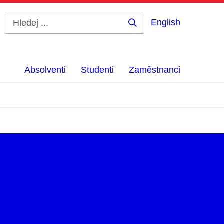
English
Hledej
...
Absolventi
Studenti
Zaměstnanci