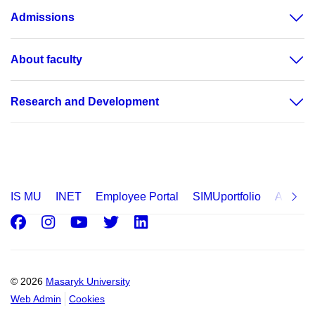
Admissions
About faculty
Research and Development
IS MU
INET
Employee Portal
SIMUportfolio
Applica
Facebook
Instagram
Youtube
Twitter
LinkedIn
© 2026
Masaryk University
Web Admin
Cookies