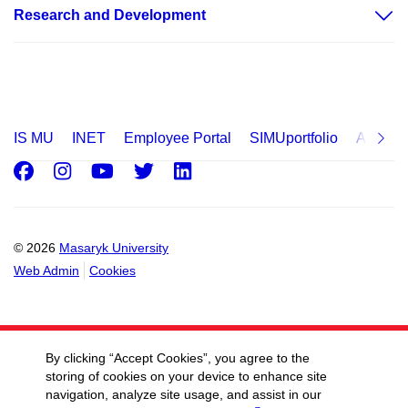
Research and Development
IS MU
INET
Employee Portal
SIMUportfolio
Applica
Facebook
Instagram
Youtube
Twitter
LinkedIn
© 2026
Masaryk University
Web Admin
Cookies
By clicking “Accept Cookies”, you agree to the
storing of cookies on your device to enhance site
navigation, analyze site usage, and assist in our