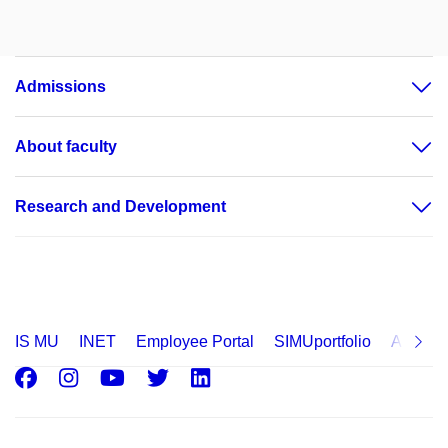
Admissions
About faculty
Research and Development
IS MU
INET
Employee Portal
SIMUportfolio
Applica
Facebook
Instagram
Youtube
Twitter
LinkedIn