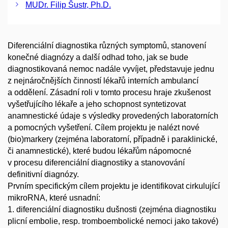
MUDr. Filip Šustr, Ph.D.
Diferenciální diagnostika různých symptomů, stanovení
konečné diagnózy a další odhad toho, jak se bude
diagnostikovaná nemoc nadále vyvíjet, představuje jednu
z nejnáročnějších činností lékařů interních ambulancí
a oddělení. Zásadní roli v tomto procesu hraje zkušenost
vyšetřujícího lékaře a jeho schopnost syntetizovat
anamnestické údaje s výsledky provedených laboratorních
a pomocných vyšetření. Cílem projektu je nalézt nové
(bio)markery (zejména laboratorní, případně i paraklinické,
či anamnestické), které budou lékařům nápomocné
v procesu diferenciální diagnostiky a stanovování
definitivní diagnózy.
Prvním specifickým cílem projektu je identifikovat cirkulující
mikroRNA, které usnadní:
1. diferenciální diagnostiku dušnosti (zejména diagnostiku
plicní embolie, resp. tromboembolické nemoci jako takové)