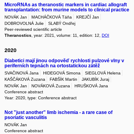
MicroRNAs as theranostic markers in cardiac allograft
transplantation: from murine models to clinical practice
NOVÁK Jan
MACHÁČKOVÁ Táňa
KREJČÍ Jan
DOBROVOLNÁ Julie
SLABÝ Ondřej
Peer-reviewed scientific article
Theranostics
, year: 2021, volume: 11, edition: 12,
DOI
2020
Diabetici mají jinou odpověď rychlosti pulzové vlny v
periferních tepnách na ortostatickou zátěž
SVAČINOVÁ Jana
HIDEGOVÁ Simona
SIEGLOVÁ Helena
KAŠČÁKOVÁ Zuzana
FABŠÍK Martin
JAKUBÍK Juraj
NOVÁK Jan
NOVÁKOVÁ Zuzana
HRUŠKOVÁ Jana
Conference abstract
Year: 2020, type: Conference abstract
Not "just another" limb ischemia - a rare case of
psoriatic vasculitis
NOVÁK Jan
Conference abstract