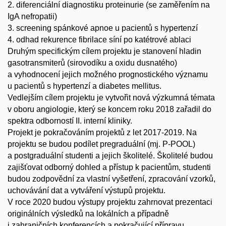
2. diferenciální diagnostiku proteinurie (se zaměřením na
IgA nefropatii)
3. screening spánkové apnoe u pacientů s hypertenzí
4. odhad rekurence fibrilace síní po katétrové ablaci
Druhým specifickým cílem projektu je stanovení hladin
gasotransmiterů (sirovodíku a oxidu dusnatého)
a vyhodnocení jejich možného prognostického významu
u pacientů s hypertenzí a diabetes mellitus.
Vedlejším cílem projektu je vytvořit nová výzkumná témata
v oboru angiologie, který se koncem roku 2018 zařadil do
spektra odborností II. interní kliniky.
Projekt je pokračováním projektů z let 2017-2019. Na
projektu se budou podílet pregraduální (mj. P-POOL)
a postgraduální studenti a jejich školitelé. Školitelé budou
zajišťovat odborný dohled a přístup k pacientům, studenti
budou zodpovědní za vlastní vyšetření, zpracování vzorků,
uchovávání dat a vytváření výstupů projektu.
V roce 2020 budou výstupy projektu zahrnovat prezentaci
originálních výsledků na lokálních a případně
i zahraničních konferencích a pokračující přípravu