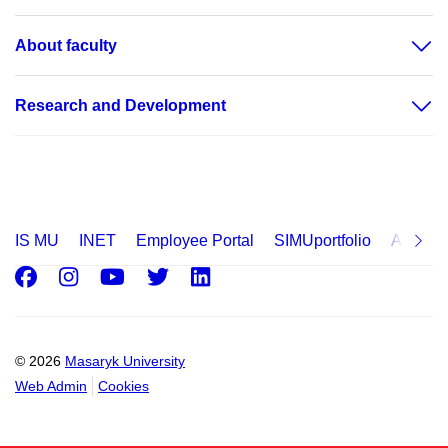
About faculty
Research and Development
IS MU
INET
Employee Portal
SIMUportfolio
Applica
Facebook
Instagram
Youtube
Twitter
LinkedIn
© 2026
Masaryk University
Web Admin
Cookies