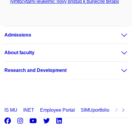
lymfocytární leukémií: nový přístup k buněčné terapii
Admissions
About faculty
Research and Development
IS MU
INET
Employee Portal
SIMUportfolio
Applica
Facebook
Instagram
Youtube
Twitter
LinkedIn