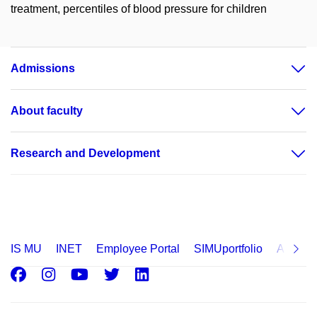
treatment, percentiles of blood pressure for children
Admissions
About faculty
Research and Development
IS MU
INET
Employee Portal
SIMUportfolio
Applica
Facebook
Instagram
Youtube
Twitter
LinkedIn