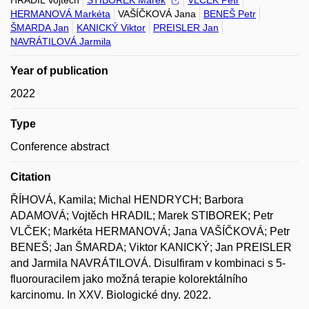
HRADIL Vojtěch
STIBOREK Marek
VLČEK Petr
HERMANOVÁ Markéta
VAŠÍČKOVÁ Jana
BENEŠ Petr
ŠMARDA Jan
KANICKÝ Viktor
PREISLER Jan
NAVRÁTILOVÁ Jarmila
Year of publication
2022
Type
Conference abstract
Citation
ŘÍHOVÁ, Kamila; Michal HENDRYCH; Barbora
ADAMOVÁ; Vojtěch HRADIL; Marek STIBOREK; Petr
VLČEK; Markéta HERMANOVÁ; Jana VAŠÍČKOVÁ; Petr
BENEŠ; Jan ŠMARDA; Viktor KANICKÝ; Jan PREISLER
and Jarmila NAVRÁTILOVÁ. Disulfiram v kombinaci s 5-
fluorouracilem jako možná terapie kolorektálního
karcinomu. In XXV. Biologické dny. 2022.