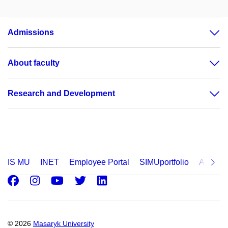
Admissions
About faculty
Research and Development
IS MU
INET
Employee Portal
SIMUportfolio
Applica
Facebook
Instagram
Youtube
Twitter
LinkedIn
© 2026
Masaryk University