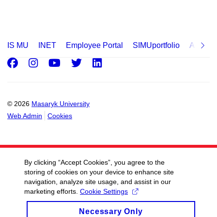
IS MU
INET
Employee Portal
SIMUportfolio
Applica
Facebook
Instagram
Youtube
Twitter
LinkedIn
© 2026
Masaryk University
Web Admin
Cookies
By clicking “Accept Cookies”, you agree to the
storing of cookies on your device to enhance site
navigation, analyze site usage, and assist in our
marketing efforts.
Cookie Settings
Necessary Only