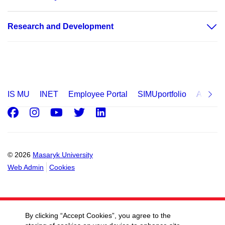
Research and Development
IS MU
INET
Employee Portal
SIMUportfolio
Applica
Facebook
Instagram
Youtube
Twitter
LinkedIn
© 2026
Masaryk University
Web Admin
Cookies
By clicking “Accept Cookies”, you agree to the