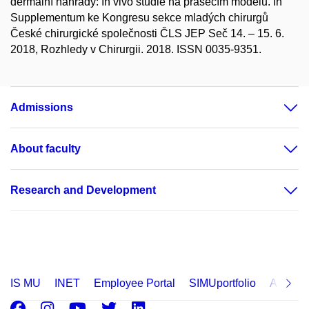
dermální náhrady: In vivo studie na prasečím modelu. In
Supplementum ke Kongresu sekce mladých chirurgů
České chirurgické společnosti ČLS JEP Seč 14. – 15. 6.
2018, Rozhledy v Chirurgii. 2018. ISSN 0035-9351.
Admissions
About faculty
Research and Development
IS MU
INET
Employee Portal
SIMUportfolio
Applica
Facebook
Instagram
Youtube
Twitter
LinkedIn