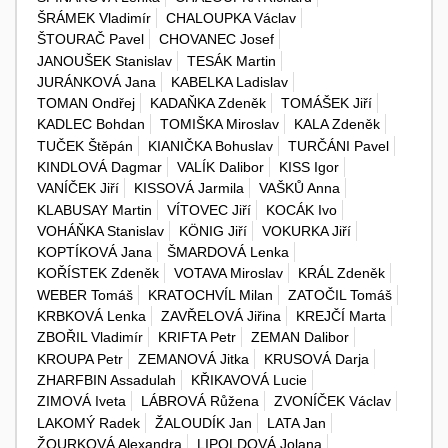
ŠRÁMEK Vladimír
CHALOUPKA Václav
ŠTOURAČ Pavel
CHOVANEC Josef
JANOUŠEK Stanislav
TESÁK Martin
JURÁNKOVÁ Jana
KABELKA Ladislav
TOMAN Ondřej
KADAŇKA Zdeněk
TOMÁŠEK Jiří
KADLEC Bohdan
TOMIŠKA Miroslav
KALA Zdeněk
TUČEK Štěpán
KIANIČKA Bohuslav
TURČÁNI Pavel
KINDLOVÁ Dagmar
VALÍK Dalibor
KISS Igor
VANÍČEK Jiří
KISSOVÁ Jarmila
VAŠKŮ Anna
KLABUSAY Martin
VÍTOVEC Jiří
KOCÁK Ivo
VOHÁŇKA Stanislav
KÖNIG Jiří
VOKURKA Jiří
KOPTÍKOVÁ Jana
ŠMARDOVÁ Lenka
KOŘÍSTEK Zdeněk
VOTAVA Miroslav
KRÁL Zdeněk
WEBER Tomáš
KRATOCHVÍL Milan
ZATOČIL Tomáš
KRBKOVÁ Lenka
ZAVŘELOVÁ Jiřina
KREJČÍ Marta
ZBOŘIL Vladimír
KRIFTA Petr
ZEMAN Dalibor
KROUPA Petr
ZEMANOVÁ Jitka
KRUSOVÁ Darja
ZHARFBIN Assadulah
KŘIKAVOVÁ Lucie
ZIMOVÁ Iveta
LÁBROVÁ Růžena
ZVONÍČEK Václav
LAKOMÝ Radek
ŽALOUDÍK Jan
LATA Jan
ŽOURKOVÁ Alexandra
LIPOLDOVÁ Jolana