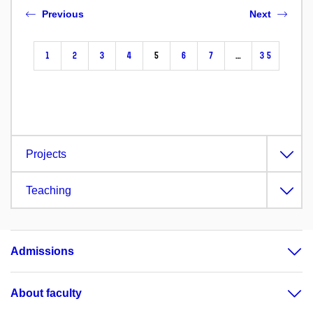
Previous
Next
1
2
3
4
5
6
7
…
35
Projects
Teaching
Admissions
About faculty