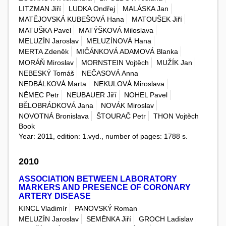
LITZMAN Jiří
LUDKA Ondřej
MALÁSKA Jan
MATĚJOVSKÁ KUBEŠOVÁ Hana
MATOUŠEK Jiří
MATUŠKA Pavel
MATÝŠKOVÁ Miloslava
MELUZÍN Jaroslav
MELUZÍNOVÁ Hana
MERTA Zdeněk
MIČÁNKOVÁ ADAMOVÁ Blanka
MORÁŇ Miroslav
MORNSTEIN Vojtěch
MUŽÍK Jan
NEBESKÝ Tomáš
NEČASOVÁ Anna
NEDBÁLKOVÁ Marta
NEKULOVÁ Miroslava
NĚMEC Petr
NEUBAUER Jiří
NOHEL Pavel
BĚLOBRÁDKOVÁ Jana
NOVÁK Miroslav
NOVOTNÁ Bronislava
ŠTOURAČ Petr
THON Vojtěch
Book
Year: 2011, edition: 1.vyd., number of pages: 1788 s.
2010
ASSOCIATION BETWEEN LABORATORY
MARKERS AND PRESENCE OF CORONARY
ARTERY DISEASE
KINCL Vladimír
PANOVSKÝ Roman
MELUZÍN Jaroslav
SEMÉNKA Jiří
GROCH Ladislav