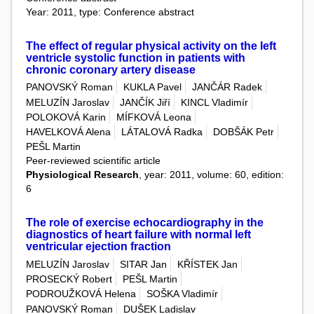
Year: 2011, type: Conference abstract
The effect of regular physical activity on the left
ventricle systolic function in patients with
chronic coronary artery disease
PANOVSKÝ Roman
KUKLA Pavel
JANČÁR Radek
MELUZÍN Jaroslav
JANČÍK Jiří
KINCL Vladimír
POLOKOVÁ Karin
MÍFKOVÁ Leona
HAVELKOVÁ Alena
LÁTALOVÁ Radka
DOBŠÁK Petr
PEŠL Martin
Peer-reviewed scientific article
Physiological Research
, year: 2011, volume: 60, edition:
6
The role of exercise echocardiography in the
diagnostics of heart failure with normal left
ventricular ejection fraction
MELUZÍN Jaroslav
SITAR Jan
KŘÍSTEK Jan
PROSECKÝ Robert
PEŠL Martin
PODROUŽKOVÁ Helena
SOŠKA Vladimír
PANOVSKÝ Roman
DUŠEK Ladislav