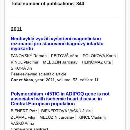
Total number of publications: 344
2011
Neobvyklé využití vyšetření magnetickou
rezonancí pro stanovení diagnózy infarktu
myokardu
PANOVSKÝ Roman
FEITOVÁ Věra
POLOKOVÁ Karin
KINCL Vladimír
MELUZÍN Jaroslav
HLINOMAZ Ota
SIKORA Jiří
Peer-reviewed scientific article
Cor et Vasa
, year: 2011, volume: 53, edition: 11
Polymorphism +45T/G in ADIPOQ gene is not
associated with ischemic heart disease in
Central-European population
BIENERT Petr
BIENERTOVÁ VAŠKŮ Julie
ZLÁMAL Filip
MELUZÍN Jaroslav
KINCL Vladimír
VAŠKŮ Anna
Conference abstract