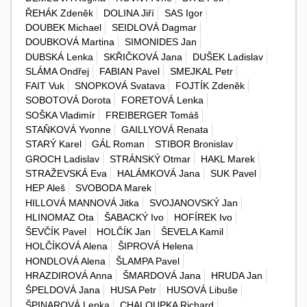
ŘEHÁK Zdeněk
DOLINA Jiří
SAS Igor
DOUBEK Michael
SEIDLOVÁ Dagmar
DOUBKOVÁ Martina
SIMONIDES Jan
DUBSKÁ Lenka
SKŘIČKOVÁ Jana
DUŠEK Ladislav
SLÁMA Ondřej
FABIAN Pavel
SMEJKAL Petr
FAIT Vuk
SNOPKOVÁ Svatava
FOJTÍK Zdeněk
SOBOTOVÁ Dorota
FORETOVÁ Lenka
SOŠKA Vladimír
FREIBERGER Tomáš
STAŇKOVÁ Yvonne
GAILLYOVÁ Renata
STARÝ Karel
GÁL Roman
STIBOR Bronislav
GROCH Ladislav
STRÁNSKÝ Otmar
HAKL Marek
STRAŽEVSKÁ Eva
HALÁMKOVÁ Jana
SUK Pavel
HEP Aleš
SVOBODA Marek
HILLOVÁ MANNOVÁ Jitka
SVOJANOVSKÝ Jan
HLINOMAZ Ota
ŠABACKÝ Ivo
HOFÍREK Ivo
ŠEVČÍK Pavel
HOLČÍK Jan
ŠEVELA Kamil
HOLČÍKOVÁ Alena
ŠIPROVÁ Helena
HONDLOVÁ Alena
ŠLAMPA Pavel
HRAZDIROVÁ Anna
ŠMARDOVÁ Jana
HRUDA Jan
ŠPELDOVÁ Jana
HUSA Petr
HUSOVÁ Libuše
ŠPINAROVÁ Lenka
CHALOUPKA Richard