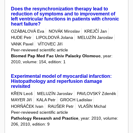
Does the resynchronization therapy lead to
reduction of symptoms and to improvement of
left ventricular functions in patients with chronic
heart failure?
OZÁBALOVÁ Eva
NOVÁK Miroslav
KREJČÍ Jan
HUDE Petr
LIPOLDOVÁ Jolana
MELUZÍN Jaroslav
VANK Pavel
VÍTOVEC Jiří
Peer-reviewed scientific article
Biomed Pap Med Fac Univ Palacky Olomouc
, year:
2010, volume: 154, edition: 1
Experimental model of myocardial infarction:
Histopathology and reperfusion damage
revisited
KŘEN Leoš
MELUZÍN Jaroslav
PAVLOVSKÝ Zdeněk
MAYER Jiří
KALA Petr
GROCH Ladislav
HORŇÁČEK Ivan
RAUŠER Petr
VLAŠÍN Michal
Peer-reviewed scientific article
Pathology Research and Practice
, year: 2010, volume:
206, 2010, edition: 9