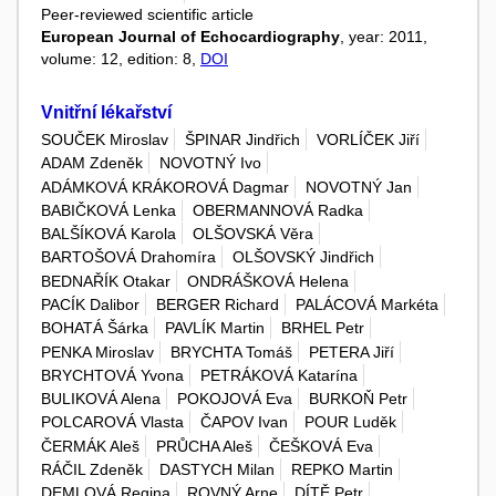
Peer-reviewed scientific article
European Journal of Echocardiography
, year: 2011,
volume: 12, edition: 8,
DOI
Vnitřní lékařství
SOUČEK Miroslav
ŠPINAR Jindřich
VORLÍČEK Jiří
ADAM Zdeněk
NOVOTNÝ Ivo
ADÁMKOVÁ KRÁKOROVÁ Dagmar
NOVOTNÝ Jan
BABIČKOVÁ Lenka
OBERMANNOVÁ Radka
BALŠÍKOVÁ Karola
OLŠOVSKÁ Věra
BARTOŠOVÁ Drahomíra
OLŠOVSKÝ Jindřich
BEDNAŘÍK Otakar
ONDRÁŠKOVÁ Helena
PACÍK Dalibor
BERGER Richard
PALÁCOVÁ Markéta
BOHATÁ Šárka
PAVLÍK Martin
BRHEL Petr
PENKA Miroslav
BRYCHTA Tomáš
PETERA Jiří
BRYCHTOVÁ Yvona
PETRÁKOVÁ Katarína
BULIKOVÁ Alena
POKOJOVÁ Eva
BURKOŇ Petr
POLCAROVÁ Vlasta
ČAPOV Ivan
POUR Luděk
ČERMÁK Aleš
PRŮCHA Aleš
ČEŠKOVÁ Eva
RÁČIL Zdeněk
DASTYCH Milan
REPKO Martin
DEMLOVÁ Regina
ROVNÝ Arne
DÍTĚ Petr