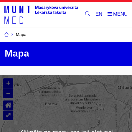
EN
Mapa
Mapa
+
–
⌂
⤢