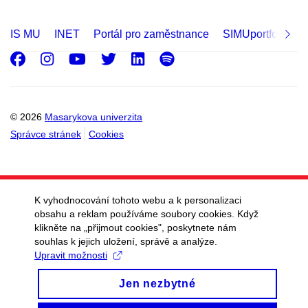
IS MU
INET
Portál pro zaměstnance
SIMUportfolio
Facebook
Instagram
Youtube
Twitter
LinkedIn
Spotify
© 2026
Masarykova univerzita
Správce stránek
Cookies
K vyhodnocování tohoto webu a k personalizaci
obsahu a reklam používáme soubory cookies. Když
klikněte na „přijmout cookies", poskytnete nám
souhlas k jejich uložení, správě a analýze.
Upravit možnosti
Jen nezbytné