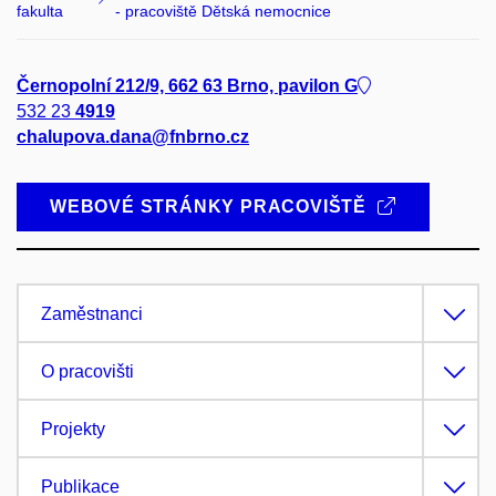
fakulta
- pracoviště Dětská nemocnice
Černopolní 212/9, 662 63 Brno, pavilon G
532 23
4919
chalupova.dana@fnbrno.cz
WEBOVÉ STRÁNKY PRACOVIŠTĚ
Zaměstnanci
O pracovišti
Projekty
Publikace