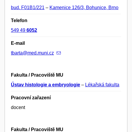
bud. F01B1/221
–
Kamenice 126/3, Bohunice, Brno
Telefon
549 49
6052
E-mail
tbarta@med.muni.cz
Fakulta / Pracoviště MU
Ústav histologie a embryologie
–
Lékařská fakulta
Pracovní zařazení
docent
Fakulta / Pracoviště MU