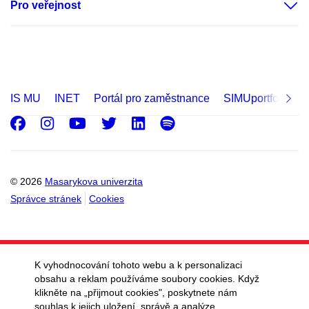
Pro veřejnost
IS MU
INET
Portál pro zaměstnance
SIMUportfolio
Facebook
Instagram
Youtube
Twitter
LinkedIn
Spotify
© 2026
Masarykova univerzita
Správce stránek
Cookies
K vyhodnocování tohoto webu a k personalizaci
obsahu a reklam používáme soubory cookies. Když
klikněte na „přijmout cookies", poskytnete nám
souhlas k jejich uložení, správě a analýze.