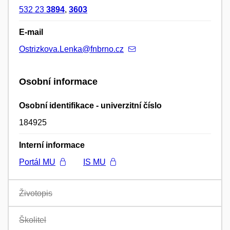
532 23
3894
,
3603
E-mail
Ostrizkova.Lenka@fnbrno.cz
Osobní informace
Osobní identifikace - univerzitní číslo
184925
Interní informace
Portál MU
IS MU
Životopis
Školitel