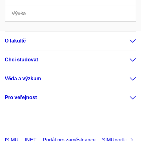
Výuka
O fakultě
Chci studovat
Věda a výzkum
Pro veřejnost
IS MU
INET
Portál pro zaměstnance
SIMUportfolio