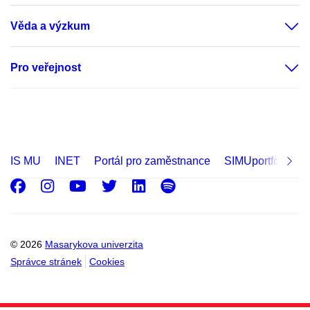
Věda a výzkum
Pro veřejnost
IS MU
INET
Portál pro zaměstnance
SIMUportfolio
Facebook
Instagram
Youtube
Twitter
LinkedIn
Spotify
© 2026
Masarykova univerzita
Správce stránek
Cookies