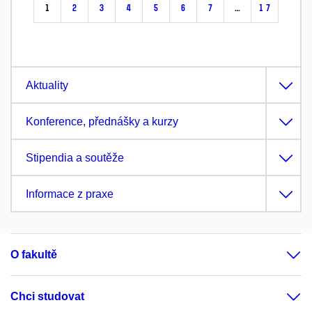
1
2
3
4
5
6
7
…
17
Aktuality
Konference, přednášky a kurzy
Stipendia a soutěže
Informace z praxe
O fakultě
Chci studovat