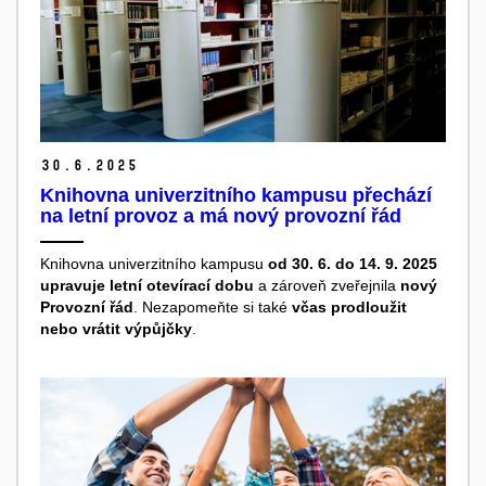
30.
6.
2025
Knihovna univerzitního kampusu přechází
na letní provoz a má nový provozní řád
Knihovna univerzitního kampusu
od 30. 6. do 14. 9. 2025
upravuje letní otevírací dobu
a zároveň zveřejnila
nový
Provozní řád
. Nezapomeňte si také
včas prodloužit
nebo vrátit výpůjčky
.