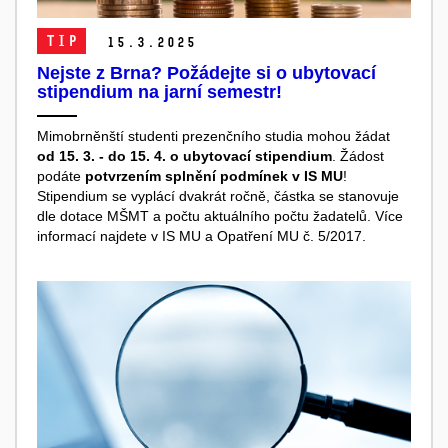
TIP
15.
3.
2025
Nejste z Brna? Požádejte si o ubytovací
stipendium na jarní semestr!
Mimobrněnští studenti prezenčního studia mohou žádat
od 15. 3. - do 15. 4. o ubytovací stipendium
. Žádost
podáte
potvrzením splnění podmínek v IS MU
!
Stipendium se vyplácí dvakrát ročně, částka se stanovuje
dle dotace MŠMT a počtu aktuálního počtu žadatelů. Více
informací najdete v IS MU a Opatření MU č. 5/2017.