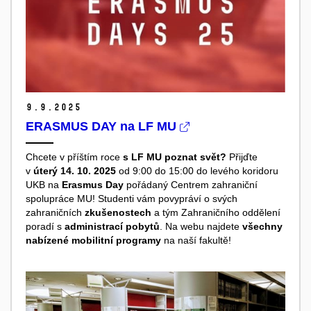
9.
9.
2025
ERASMUS DAY na LF MU
Chcete v příštím roce
s LF MU poznat svět?
Přijďte
v
úterý 14. 10. 2025
od 9:00 do 15:00 do levého koridoru
UKB na
Erasmus Day
pořádaný Centrem zahraniční
spolupráce MU! Studenti vám povypráví o svých
zahraničních
zkušenostech
a tým Zahraničního oddělení
poradí s
administrací pobytů
. Na webu najdete
všechny
nabízené mobilitní programy
na naší fakultě!