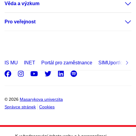
Věda a výzkum
Pro veřejnost
IS MU
INET
Portál pro zaměstnance
SIMUportfolio
Facebook
Instagram
Youtube
Twitter
LinkedIn
Spotify
© 2026
Masarykova univerzita
Správce stránek
Cookies