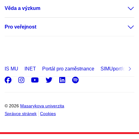
Věda a výzkum
Pro veřejnost
IS MU
INET
Portál pro zaměstnance
SIMUportfolio
Facebook
Instagram
Youtube
Twitter
LinkedIn
Spotify
© 2026
Masarykova univerzita
Správce stránek
Cookies