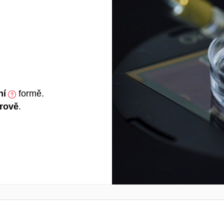
ní
formě.
rově
.