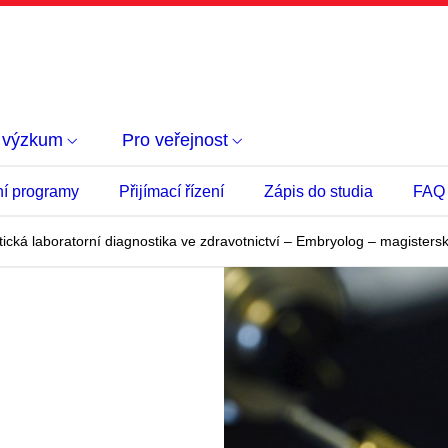
 výzkum
Pro veřejnost
ní programy
Přijímací řízení
Zápis do studia
FAQ
tická laboratorní diagnostika ve zdravotnictví – Embryolog – magisters