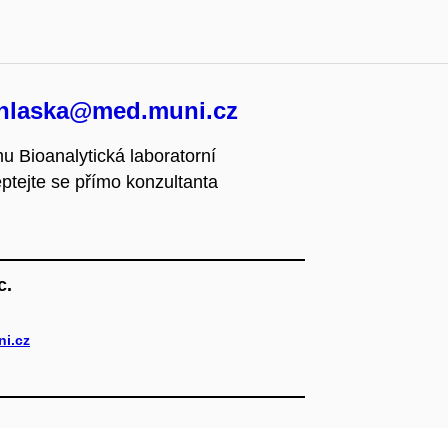
ihlaska@med.muni.cz
 Bioanalytická laboratorní
ptejte se přímo konzultanta
c.
i.cz