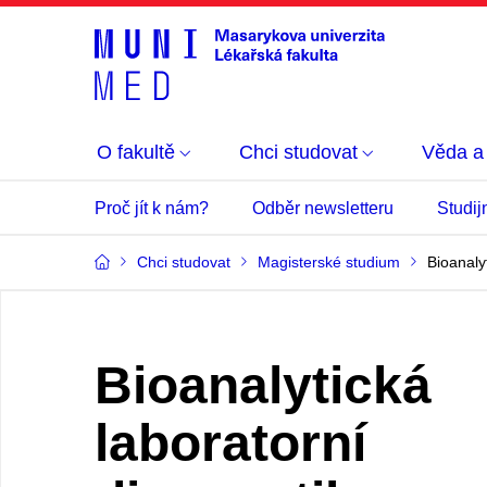
O fakultě
Chci studovat
Věda a
Proč jít k nám?
Odběr newsletteru
Studij
Chci studovat
Magisterské studium
Bioanaly
Bioanalytická
laboratorní