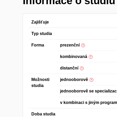
Informace o studiu
Zajišťuje
Typ studia
Forma
prezenční
kombinovaná
distanční
Možnosti
jednooborově
studia
jednooborově se specializac
v kombinaci s jiným progra
Doba studia