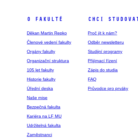
O fakultě
Chci studova
Děkan Martin Repko
Proč jít k nám?
Členové vedení fakulty
Odběr newsletteru
Orgány fakulty
Studijní programy
Organizační struktura
Přijímací řízení
105 let fakulty
Zápis do studia
Historie fakulty
FAQ
Úřední deska
Průvodce pro prváky
Naše mise
Bezpečná fakulta
Kariéra na LF MU
Udržitelná fakulta
Zaměstnanci