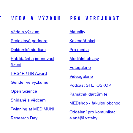
t
Věda a výzkum
Pro veřejnost
Věda a výzkum
Aktuality
Projektová podpora
Kalendář akcí
Doktorské studium
Pro média
Habilitační a jmenovací
Mediální ohlasy
řízení
Fotogalerie
HRS4R / HR Award
Videogalerie
Gender ve výzkumu
Podcast STETOSKOP
Open Science
Památník dárcům těl
Snídaně s vědcem
MEDshop - fakultní obchod
Twinning at MED MUNI
Oddělení pro komunikaci
Research Day
a vnější vztahy