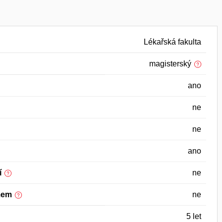
Lékařská fakulta
magisterský
ano
ne
ne
ano
í
ne
mem
ne
5 let