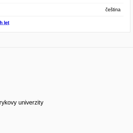
čeština
h let
rykovy univerzity