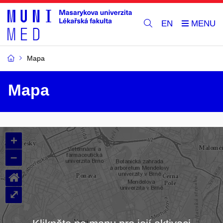
EN
Mapa
Mapa
+
–
⌂
⤢