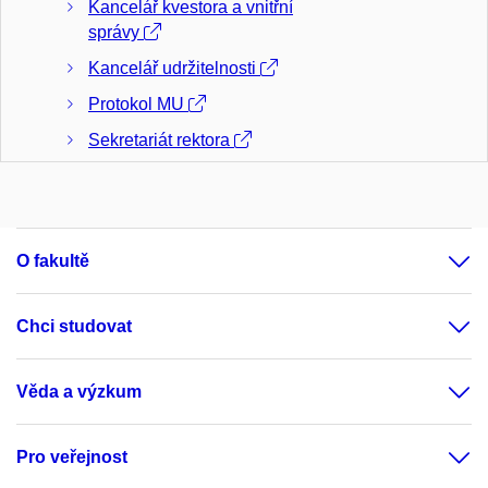
Kancelář kvestora a vnitřní
správy
Kancelář udržitelnosti
Protokol MU
Sekretariát rektora
Kontrolní odbor
Odbor interního auditu
Právní odbor
O fakultě
Oddělení digitalizace
Chci studovat
Oddělení právní podpory studia,
vědy a výzkumu
Věda a výzkum
Oddělení spisové služby
Právní oddělení
Pro veřejnost
Pracoviště celouniverzitní ochrany práv