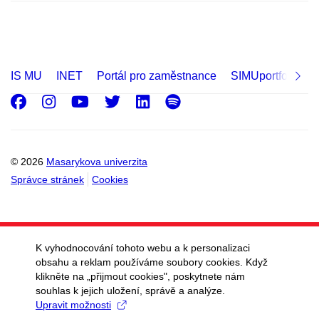
Pracoviště pověřence pro ochranu
osobních údajů
Studijní odbor
IS MU
INET
Portál pro zaměstnance
SIMUportfolio
Poradenské centrum
Facebook
Instagram
Youtube
Twitter
LinkedIn
Spotify
Odbor výzkumu
Centrum pro výzkumnou kulturu,
© 2026
Masarykova univerzita
evaluaci a doktorské studium
Správce stránek
Cookies
Grantové oddělení
Oddělení akademických
záležitostí
K vyhodnocování tohoto webu a k personalizaci
Oddělení výzkumných
obsahu a reklam používáme soubory cookies. Když
infrastruktur
klikněte na „přijmout cookies", poskytnete nám
souhlas k jejich uložení, správě a analýze.
Odbor pro strategii
Upravit možnosti