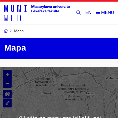
EN
Mapa
Mapa
+
–
⌂
⤢