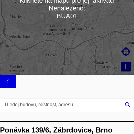
Klikněte na mapu pro její aktivaci
Nenalezeno:
Načítám mapu…
BUA01

i
Hl
...
Ponávka 139/6, Zábrdovice, Brno