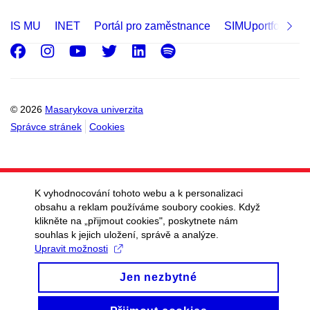
IS MU
INET
Portál pro zaměstnance
SIMUportfolio
Facebook
Instagram
Youtube
Twitter
LinkedIn
Spotify
© 2026
Masarykova univerzita
Správce stránek
Cookies
K vyhodnocování tohoto webu a k personalizaci
obsahu a reklam používáme soubory cookies. Když
klikněte na „přijmout cookies", poskytnete nám
souhlas k jejich uložení, správě a analýze.
Upravit možnosti
Jen nezbytné