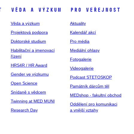
t
Věda a výzkum
Pro veřejnost
Věda a výzkum
Aktuality
Projektová podpora
Kalendář akcí
Doktorské studium
Pro média
Habilitační a jmenovací
Mediální ohlasy
řízení
Fotogalerie
HRS4R / HR Award
Videogalerie
Gender ve výzkumu
Podcast STETOSKOP
Open Science
Památník dárcům těl
Snídaně s vědcem
MEDshop - fakultní obchod
Twinning at MED MUNI
Oddělení pro komunikaci
Research Day
a vnější vztahy