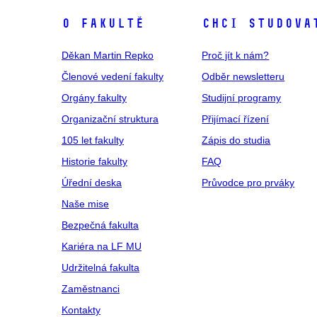
pavilon F
O fakultě
Chci studova
pavilon G
pavilon CH
Děkan Martin Repko
Proč jít k nám?
pavilon I1
Členové vedení fakulty
Odběr newsletteru
pavilon I2
Orgány fakulty
Studijní programy
pavilon L
Organizační struktura
Přijímací řízení
pavilon X
105 let fakulty
Zápis do studia
pavilon Z
Historie fakulty
FAQ
Fakultní nemocnice u sv. Anny,
Úřední deska
Pekařská 53
Průvodce pro prváky
Naše mise
pavilon A
Bezpečná fakulta
pavilon A1
Kariéra na LF MU
pavilon A2
pavilon A3
Udržitelná fakulta
pavilon A4
Zaměstnanci
pavilon A5
Kontakty