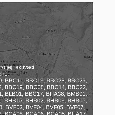
o její aktivaci
eno:
, BBC11, BBC13, BBC28, BBC29,
, BBC19, BBC08, BBC14, BBC32,
, BLB01, BBC17, BHA38, BMB01,
, BHB15, BHB02, BHB03, BHB05,
 mapu…
, BVF03, BVF04, BVF05, BVF07,
, BCA08, BCA06, BCA05, BHA17,