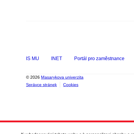
pavilon B1
pavilon C1
pavilon D2
pavilon D3
pavilon E
pavilon H
pavilon H2
IS MU
INET
Portál pro zaměstnance
pavilon J
pavilon K
© 2026
Masarykova univerzita
pavilon M
Správce stránek
Cookies
pavilon M1
pavilon M2
pavilon O1
pavilon P
pavilon S2
Komenského nám. 2