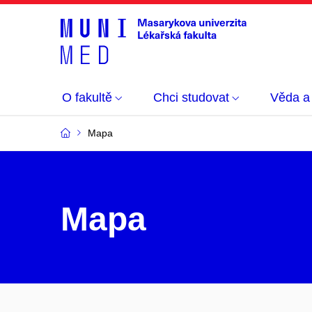
O fakultě
Chci studovat
Věda a
Mapa
Mapa