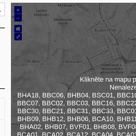
+
Hledej
–
..
⌂
⤢
Klikněte na mapu pr
Nenalez
BHA18, BBC06, BHB04, BSC01, BBC10
BBC07, BBC02, BBC03, BBC16, BBC22
BBC30, BBC21, BBC31, BBC33, BBC01
BHB09, BHB12, BHB06, BCA10, BHB11
Načítám
BHA02, BHB07, BVF01, BHB08, BVF08
BCA01, BCA02, BCA12, BCA04, BCA03