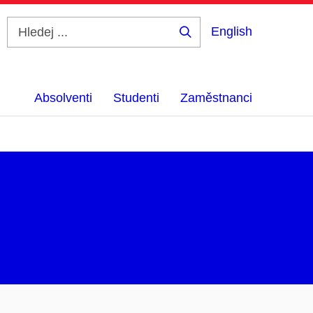
English
Hledej
...
Absolventi
Studenti
Zaměstnanci