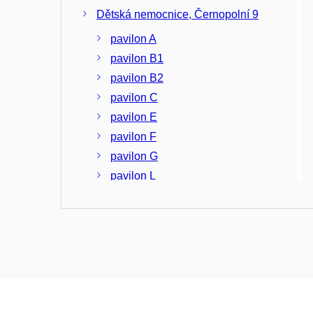
Dětská nemocnice, Černopolní 9
pavilon A
pavilon B1
pavilon B2
pavilon C
pavilon E
pavilon F
pavilon G
pavilon L
pavilon S
Fakultní nemocnice Brno,
Jihlavská 20
pavilon B
pavilon D
pavilon E