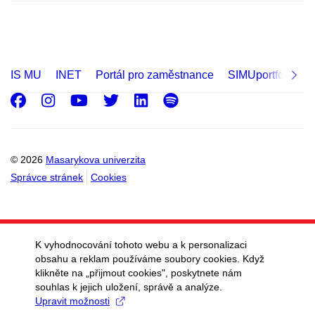
IS MU
INET
Portál pro zaměstnance
SIMUportfolio
Facebook
Instagram
Youtube
Twitter
LinkedIn
Spotify
© 2026
Masarykova univerzita
Správce stránek
Cookies
K vyhodnocování tohoto webu a k personalizaci
obsahu a reklam používáme soubory cookies. Když
klikněte na „přijmout cookies", poskytnete nám
souhlas k jejich uložení, správě a analýze.
Upravit možnosti