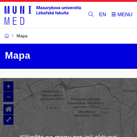
EN
Mapa
Mapa
+
–
⌂
⤢