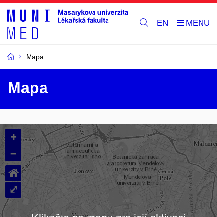
EN
Mapa
Mapa
+
–
⌂
⤢