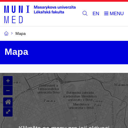
EN
Mapa
Mapa
+
–
⌂
⤢