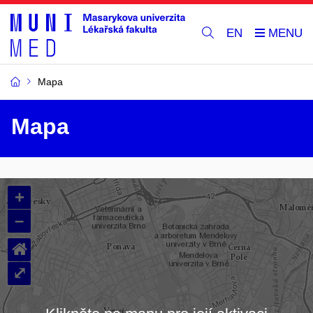
EN
Mapa
Mapa
+
–
⌂
⤢