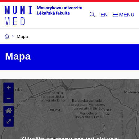
EN
Mapa
Mapa
+
–
⌂
⤢