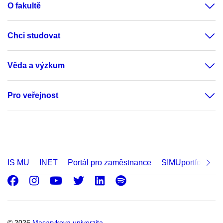
O fakultě
Chci studovat
Věda a výzkum
Pro veřejnost
IS MU
INET
Portál pro zaměstnance
SIMUportfolio
Facebook
Instagram
Youtube
Twitter
LinkedIn
Spotify
© 2026
Masarykova univerzita