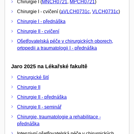
Chirurgie I (
MNCH0721
,
MPCH0721
)
Chirurgie I - cvičení (
aVLCH0731c
,
VLCH0731c
)
Chirurgie I - přednáška
Chirurgie II - cvičení
Ošetřovatelská péče v chirurgických oborech,
ortopedii a traumatologii I - přednáška
Jaro 2025 na Lékařské fakultě
Chirurgické šití
Chirurgie II
Chirurgie II - přednáška
Chirurgie II - seminář
Chirurgie, traumatologie a rehabilitace -
přednáška
Intenzivní ošetřovatelská péče v chirurgických