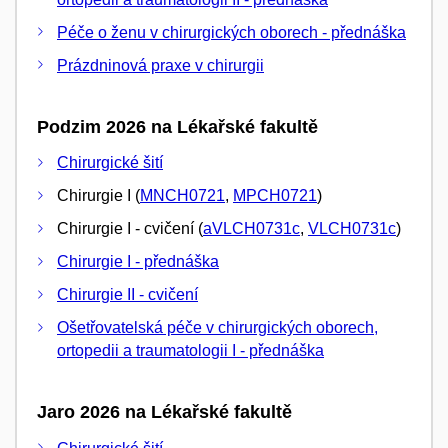
Péče o ženu v chirurgických oborech - přednáška
Prázdninová praxe v chirurgii
Podzim 2026 na Lékařské fakultě
Chirurgické šití
Chirurgie I (
MNCH0721
,
MPCH0721
)
Chirurgie I - cvičení (
aVLCH0731c
,
VLCH0731c
)
Chirurgie I - přednáška
Chirurgie II - cvičení
Ošetřovatelská péče v chirurgických oborech,
ortopedii a traumatologii I - přednáška
Jaro 2026 na Lékařské fakultě