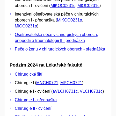
oborech I - cvičení (
MIKOC0231c
,
MIOC0231c
)
Intenzivní ošetřovatelská péče v chirurgických
oborech I - přednáška (
MIKOC0231p
,
MIOC0231p
)
Ošetřovatelská péče v chirurgických oborech,
ortopedii a traumatologii II - přednáška
Péče o ženu v chirurgických oborech - přednáška
Podzim 2024 na Lékařské fakultě
Chirurgické šití
Chirurgie I (
MNCH0721
,
MPCH0721
)
Chirurgie I - cvičení (
aVLCH0731c
,
VLCH0731c
)
Chirurgie I - přednáška
Chirurgie II - cvičení