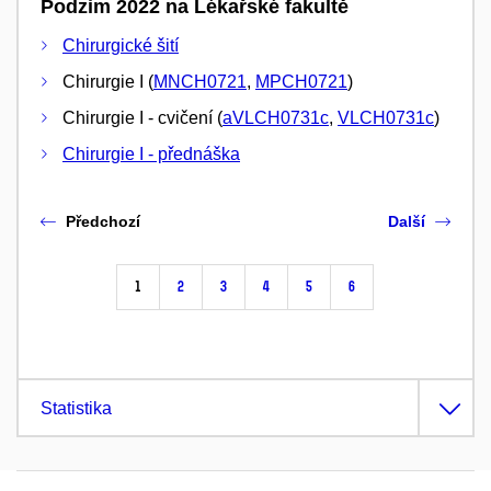
Podzim 2022 na Lékařské fakultě
Chirurgické šití
Chirurgie I (
MNCH0721
,
MPCH0721
)
Chirurgie I - cvičení (
aVLCH0731c
,
VLCH0731c
)
Chirurgie I - přednáška
Předchozí
Další
1
2
3
4
5
6
Statistika