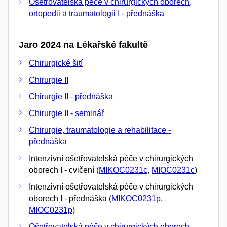
Ošetřovatelská péče v chirurgických oborech,
ortopedii a traumatologii I - přednáška
Jaro 2024 na Lékařské fakultě
Chirurgické šití
Chirurgie II
Chirurgie II - přednáška
Chirurgie II - seminář
Chirurgie, traumatologie a rehabilitace -
přednáška
Intenzivní ošetřovatelská péče v chirurgických
oborech I - cvičení (
MIKOC0231c
,
MIOC0231c
)
Intenzivní ošetřovatelská péče v chirurgických
oborech I - přednáška (
MIKOC0231p
,
MIOC0231p
)
Ošetřovatelská péče v chirurgických oborech,