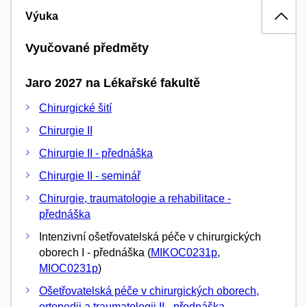
Výuka
Vyučované předměty
Jaro 2027 na Lékařské fakultě
Chirurgické šití
Chirurgie II
Chirurgie II - přednáška
Chirurgie II - seminář
Chirurgie, traumatologie a rehabilitace -
přednáška
Intenzivní ošetřovatelská péče v chirurgických
oborech I - přednáška (
MIKOC0231p
,
MIOC0231p
)
Ošetřovatelská péče v chirurgických oborech,
ortopedii a traumatologii II - přednáška