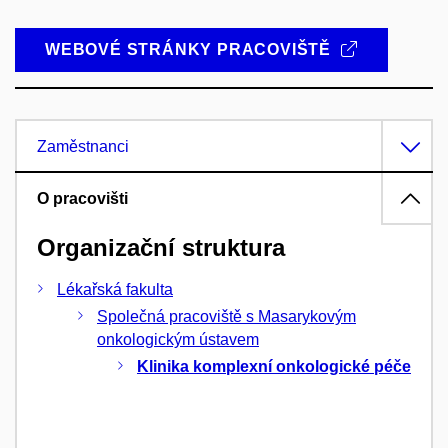
WEBOVÉ STRÁNKY PRACOVIŠTĚ
Zaměstnanci
O pracovišti
Organizační struktura
Lékařská fakulta
Společná pracoviště s Masarykovým
onkologickým ústavem
Klinika komplexní onkologické péče