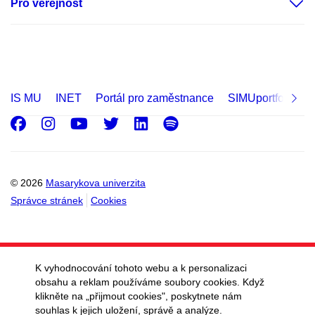
Pro veřejnost
IS MU
INET
Portál pro zaměstnance
SIMUportfolio
Facebook
Instagram
Youtube
Twitter
LinkedIn
Spotify
© 2026
Masarykova univerzita
Správce stránek
Cookies
K vyhodnocování tohoto webu a k personalizaci
obsahu a reklam používáme soubory cookies. Když
klikněte na „přijmout cookies", poskytnete nám
souhlas k jejich uložení, správě a analýze.