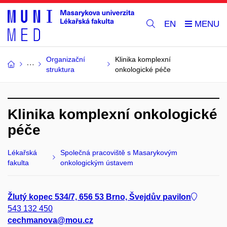
EN
Organizační
Klinika komplexní
struktura
onkologické péče
Klinika komplexní onkologické
péče
Lékařská
Společná pracoviště s Masarykovým
fakulta
onkologickým ústavem
Žlutý kopec 534/7, 656 53 Brno, Švejdův pavilon
543 132 450
cechmanova@mou.cz