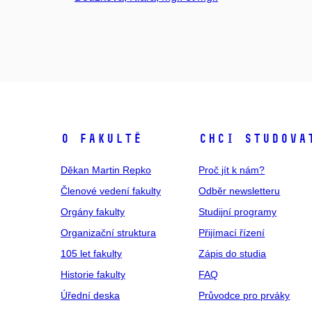
O fakultě
Chci studova
Děkan Martin Repko
Proč jít k nám?
Členové vedení fakulty
Odběr newsletteru
Orgány fakulty
Studijní programy
Organizační struktura
Přijímací řízení
105 let fakulty
Zápis do studia
Historie fakulty
FAQ
Úřední deska
Průvodce pro prváky