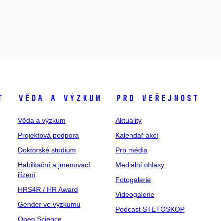
t
Věda a výzkum
Pro veřejnost
Věda a výzkum
Aktuality
Projektová podpora
Kalendář akcí
Doktorské studium
Pro média
Habilitační a jmenovací
Mediální ohlasy
řízení
Fotogalerie
HRS4R / HR Award
Videogalerie
Gender ve výzkumu
Podcast STETOSKOP
Open Science