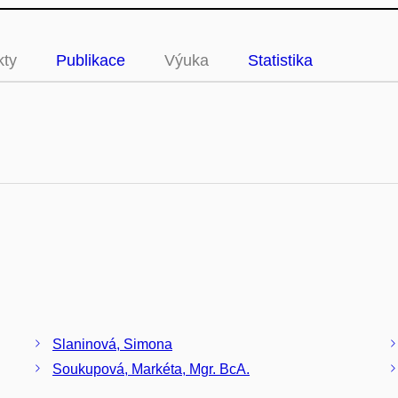
kty
Publikace
Výuka
Statistika
Slaninová, Simona
Soukupová, Markéta, Mgr. BcA.