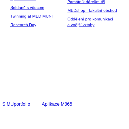
Památník dárcům těl
Snídaně s vědcem
MEDshop - fakultní obchod
Twinning at MED MUNI
Oddělení pro komunikaci
Research Day
a vnější vztahy
SIMUportfolio
Aplikace M365