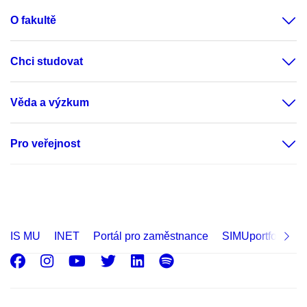
O fakultě
Chci studovat
Věda a výzkum
Pro veřejnost
IS MU
INET
Portál pro zaměstnance
SIMUportfolio
Facebook
Instagram
Youtube
Twitter
LinkedIn
Spotify