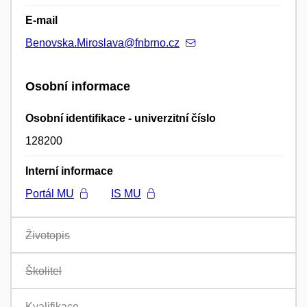
E-mail
Benovska.Miroslava@fnbrno.cz
Osobní informace
Osobní identifikace - univerzitní číslo
128200
Interní informace
Portál MU
IS MU
Životopis
Školitel
Kvalifikace