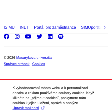
IS MU
INET
Portál pro zaměstnance
SIMUportfolio
Facebook
Instagram
Youtube
Twitter
LinkedIn
Spotify
© 2026
Masarykova univerzita
Správce stránek
Cookies
K vyhodnocování tohoto webu a k personalizaci
obsahu a reklam používáme soubory cookies. Když
klikněte na „přijmout cookies", poskytnete nám
souhlas k jejich uložení, správě a analýze.
Upravit možnosti