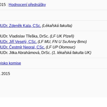
2015
|
Hodnocení přednášky
MUDr. Zdeněk Kala, CSc.
(Lékařská fakulta)
MUDr. Vladislav Třeška, DrSc.
(LF UK Plzeň)
MUDr. Jiří Veselý, CSc.
(LF MU, FN U Sv.Anny Brno)
MUDr. Čestmír Neoral, CSc.
(LF UP Olomouc)
MUDr. Jitka Abrahámová, DrSc.
(1. lékařská fakulta UK)
visko komise
. 2015