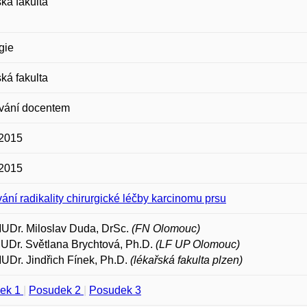
ká fakulta
gie
ká fakulta
vání docentem
 2015
 2015
ání radikality chirurgické léčby karcinomu prsu
MUDr. Miloslav Duda, DrSc.
(FN Olomouc)
UDr. Světlana Brychtová, Ph.D.
(LF UP Olomouc)
MUDr. Jindřich Fínek, Ph.D.
(lékařská fakulta plzen)
ek 1
|
Posudek 2
|
Posudek 3