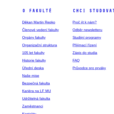
O fakultě
Chci studova
Děkan Martin Repko
Proč jít k nám?
Členové vedení fakulty
Odběr newsletteru
Orgány fakulty
Studijní programy
Organizační struktura
Přijímací řízení
105 let fakulty
Zápis do studia
Historie fakulty
FAQ
Úřední deska
Průvodce pro prváky
Naše mise
Bezpečná fakulta
Kariéra na LF MU
Udržitelná fakulta
Zaměstnanci
Kontakty