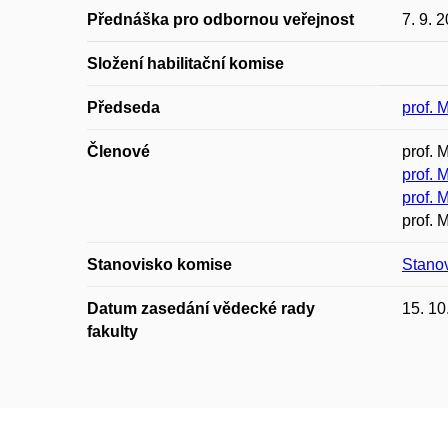
Přednáška pro odbornou veřejnost
7. 9. 
Složení habilitační komise
Předseda
prof. 
Členové
prof. 
prof. 
prof. 
prof. 
Stanovisko komise
Stano
Datum zasedání vědecké rady
15. 10
fakulty