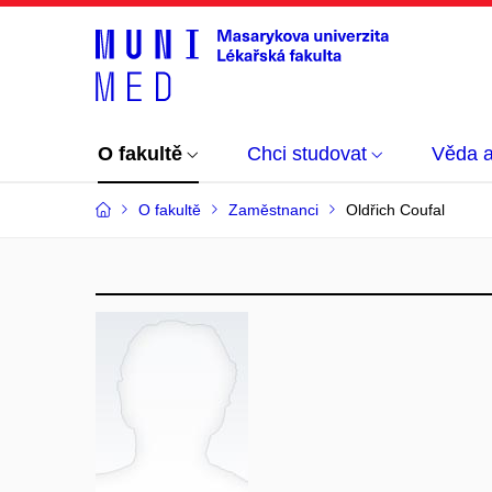
O fakultě
Chci studovat
Věda 
O fakultě
Zaměstnanci
Oldřich Coufal