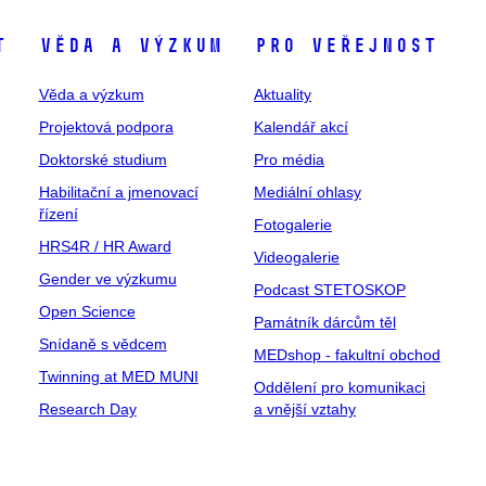
t
Věda a výzkum
Pro veřejnost
Věda a výzkum
Aktuality
Projektová podpora
Kalendář akcí
Doktorské studium
Pro média
Habilitační a jmenovací
Mediální ohlasy
řízení
Fotogalerie
HRS4R / HR Award
Videogalerie
Gender ve výzkumu
Podcast STETOSKOP
Open Science
Památník dárcům těl
Snídaně s vědcem
MEDshop - fakultní obchod
Twinning at MED MUNI
Oddělení pro komunikaci
Research Day
a vnější vztahy