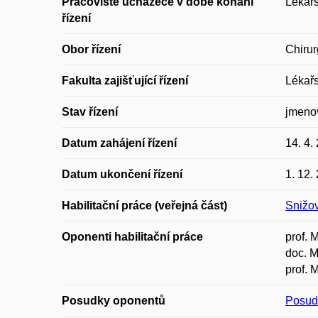
Pracoviště uchazeče v době konání
Lékařs
řízení
Obor řízení
Chirur
Fakulta zajišťující řízení
Lékařs
Stav řízení
jmeno
Datum zahájení řízení
14. 4.
Datum ukončení řízení
1. 12.
Habilitační práce (veřejná část)
Snižov
Oponenti habilitační práce
prof. 
doc. M
prof. 
Posudky oponentů
Posud