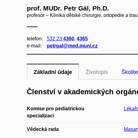
prof. MUDr. Petr Gál, Ph.D.
profesor – Klinika dětské chirurgie, ortopedie a tra
telefon:
532 23
4360
,
4365
e‑mail:
petrgal@med.muni.cz
Základní údaje
Životopis
Školite
Členství v akademických orgán
Komise pro pediatrickou
Lékařs
specializaci
Vědecká rada
Masary