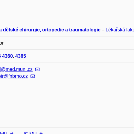
a dětské chirurgie, ortopedie a traumatologie
–
Lékařská faku
or
3
4360
,
4365
al@med.muni.cz
etr@fnbrno.cz