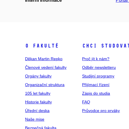
Interní informace
Portá
O fakultě
Chci studova
Děkan Martin Repko
Proč jít k nám?
Členové vedení fakulty
Odběr newsletteru
Orgány fakulty
Studijní programy
Organizační struktura
Přijímací řízení
105 let fakulty
Zápis do studia
Historie fakulty
FAQ
Úřední deska
Průvodce pro prváky
Naše mise
Bezpečná fakulta