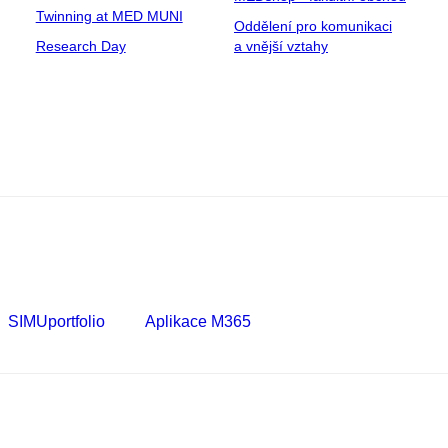
Twinning at MED MUNI
Oddělení pro komunikaci
Research Day
a vnější vztahy
SIMUportfolio
Aplikace M365