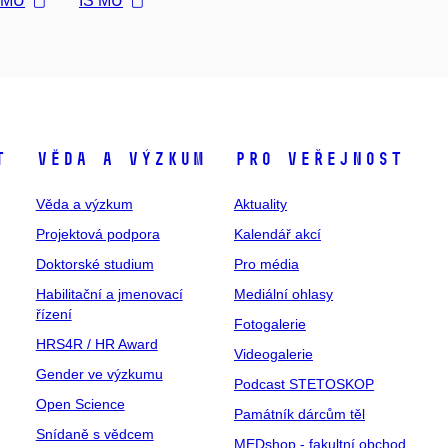
l MU
IS MU
t
Věda a výzkum
Pro veřejnost
Věda a výzkum
Aktuality
Projektová podpora
Kalendář akcí
Doktorské studium
Pro média
Habilitační a jmenovací
Mediální ohlasy
řízení
Fotogalerie
HRS4R / HR Award
Videogalerie
Gender ve výzkumu
Podcast STETOSKOP
Open Science
Památník dárcům těl
Snídaně s vědcem
MEDshop - fakultní obchod