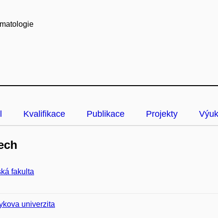
umatologie
l
Kvalifikace
Publikace
Projekty
Výu
ech
ká fakulta
kova univerzita