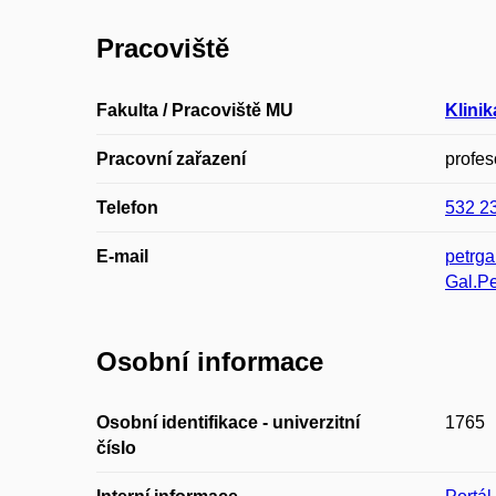
Pracoviště
Fakulta / Pracoviště MU
Klinik
Pracovní zařazení
profes
Telefon
532 2
E-mail
petrg
Gal.P
Osobní informace
Osobní identifikace - univerzitní
1765
číslo