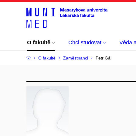
O fakultě
Chci studovat
Věda 
O fakultě
Zaměstnanci
Petr Gál