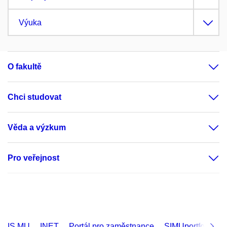
Výuka
O fakultě
Chci studovat
Věda a výzkum
Pro veřejnost
IS MU
INET
Portál pro zaměstnance
SIMUportfolio