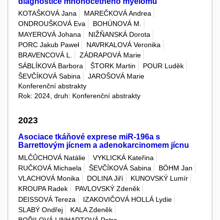
diagnostice mnohočetného myelomu
KOTAŠKOVÁ Jana
MAREČKOVÁ Andrea
ONDROUŠKOVÁ Eva
BOHÚNOVÁ M.
MAYEROVÁ Johana
NIŽŇANSKÁ Dorota
PORC Jakub Paweł
NAVRKALOVÁ Veronika
BRAVENCOVÁ L.
ZÁDRAPOVÁ Marie
SÁBLÍKOVÁ Barbora
ŠTORK Martin
POUR Luděk
ŠEVČÍKOVÁ Sabina
JAROŠOVÁ Marie
Konferenční abstrakty
Rok: 2024, druh: Konferenční abstrakty
2023
Asociace tkáňové exprese miR-196a s
Barrettovým jícnem a adenokarcinomem jícnu
MLČŮCHOVÁ Natálie
VYKLICKÁ Kateřina
RUČKOVÁ Michaela
ŠEVČÍKOVÁ Sabina
BÖHM Jan
VLACHOVÁ Monika
DOLINA Jiří
KUNOVSKÝ Lumír
KROUPA Radek
PAVLOVSKÝ Zdeněk
DEISSOVÁ Tereza
IZAKOVIČOVÁ HOLLÁ Lydie
SLABÝ Ondřej
KALA Zdeněk