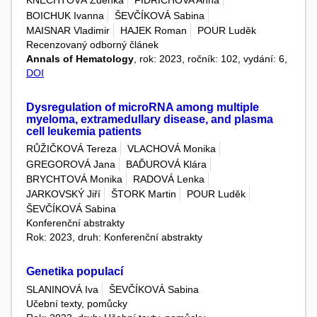
KNECHTOVÁ Zdeňka
FIDRICHOVA Anna
BOICHUK Ivanna
ŠEVČÍKOVÁ Sabina
MAISNAR Vladimir
HAJEK Roman
POUR Luděk
Recenzovaný odborný článek
Annals of Hematology
, rok: 2023, ročník: 102, vydání: 6,
DOI
Dysregulation of microRNA among multiple
myeloma, extramedullary disease, and plasma
cell leukemia patients
RŮŽIČKOVÁ Tereza
VLACHOVÁ Monika
GREGOROVÁ Jana
BAĎUROVÁ Klára
BRYCHTOVÁ Monika
RADOVÁ Lenka
JARKOVSKÝ Jiří
ŠTORK Martin
POUR Luděk
ŠEVČÍKOVÁ Sabina
Konferenční abstrakty
Rok: 2023, druh: Konferenční abstrakty
Genetika populací
SLANINOVÁ Iva
ŠEVČÍKOVÁ Sabina
Učební texty, pomůcky