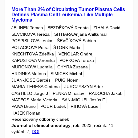
More Than 2% of Circulating Tumor Plasma Cells
Defines Plasma Cell Leukemia-Like Multiple
Myeloma
JELINEK Tomas
BEZDĚKOVÁ Renata
ZIHALA David
SEVCIKOVA Tereza
SITHARA Anjana Anilkumar
POSPISILOVA Lenka
ŠEVČÍKOVÁ Sabina
POLACKOVA Petra
ŠTORK Martin
KNECHTOVÁ Zdeňka
VENGLAR Ondrej
KAPUSTOVA Veronika
POPKOVA Tereza
MURONOVA Ludmila
CHYRA Zuzana
HRDINKA Matous
SIMICEK Michal
JUAN-JOSE Garcés
PUIG Noemi
MARIA-TERESA Cedena
JURCZYSZYN Artur
CASTILLO Jorge J
PENKA Miroslav
RADOCHA Jakub
MATEOS Maria Victoria
SAN-MIGUEL Jesús F
PAIVA Bruno
POUR Luděk
ŘÍHOVÁ Lucie
HAJEK Roman
Recenzovaný odborný článek
Journal of clinical oncology
, rok: 2023, ročník: 41,
vydání: 7,
DOI