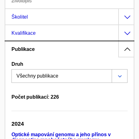
Životopis
Školitel
Kvalifikace
Publikace
Druh
Počet publikací: 226
2024
Optické mapování genomu a jeho přínos v