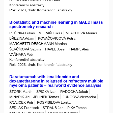
BOŘILOVÁ LINHARTOVÁ Petra
Konferenční abstrakty
Rok: 2023, druh: Konferenční abstrakty
Biostatistic and machine learning in MALDI mass
spectrometry research
PEČINKA Lukáš
MORÁŇ Lukáš
VLACHOVÁ Monika
BŘEZINA Adam
KOVAČOVICOVÁ Petra
MARCHETTI-DESCHMANN Martina
ŠEVČÍKOVÁ Sabina
HAVEL Josef
HAMPL Aleš
VAŇHARA Petr
Konferenční abstrakty
Rok: 2023, druh: Konferenční abstrakty
Daratumumab with lenalidomide and
dexamethasone in relapsed or refractory multiple
myeloma patients – real world evidence analysis
ŠTORK Martin
SPICKA Ivan
RADOCHA Jakub
MINARIK Jiri
JELINEK Tomas
JUNGOVA Alexandra
PAVLICEK Petr
POSPISILOVA Lenka
SEDLAK Frantisek
STRAUB Jan
PIKA Tomas