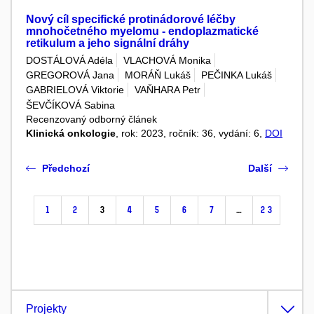
Nový cíl specifické protinádorové léčby
mnohočetného myelomu - endoplazmatické
retikulum a jeho signální dráhy
DOSTÁLOVÁ Adéla
VLACHOVÁ Monika
GREGOROVÁ Jana
MORÁŇ Lukáš
PEČINKA Lukáš
GABRIELOVÁ Viktorie
VAŇHARA Petr
ŠEVČÍKOVÁ Sabina
Recenzovaný odborný článek
Klinická onkologie
, rok: 2023, ročník: 36, vydání: 6,
DOI
Předchozí
Další
1
2
3
4
5
6
7
…
23
Projekty