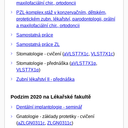
maxilofaciální chir., ortodoncii
PZL-komplex.stáž v konzervačním, dětském,
protetickém zubn. lékařství, parodontologii, orální
a maxilofaciální chir., ortodoncii
Samostatná práce
Samostatná práce ZL
Stomatologie - cvičení (
aVLST7X1c
,
VLST7X1c
)
Stomatologie - přednáška (
aVLST7X1p
,
VLST7X1p
)
Zubní lékařství II - přednáška
Podzim 2020 na Lékařské fakultě
Dentální implantologie - seminář
Gnatologie - základy protetiky - cvičení
(
aZLGN0311c
,
ZLGN0311c
)