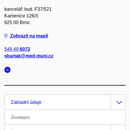
kancelář: bud. F37/521
Kamenice 126/3
625 00 Brno
Zobrazit na mapě
549 49
6072
sbartak@med.muni.cz
Základní údaje
Životopis