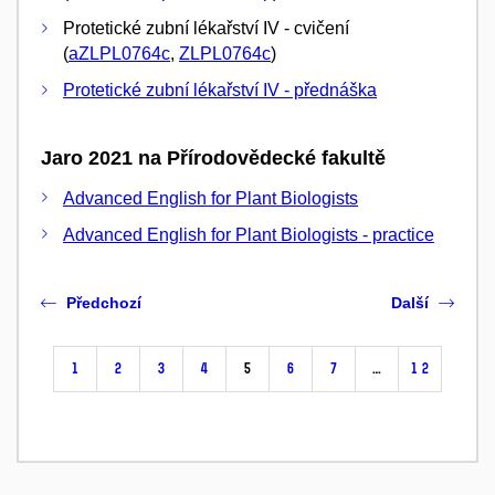
Protetické zubní lékařství IV - cvičení
(
aZLPL0764c
,
ZLPL0764c
)
Protetické zubní lékařství IV - přednáška
Jaro 2021 na Přírodovědecké fakultě
Advanced English for Plant Biologists
Advanced English for Plant Biologists - practice
Předchozí
Další
1
2
3
4
5
6
7
…
12