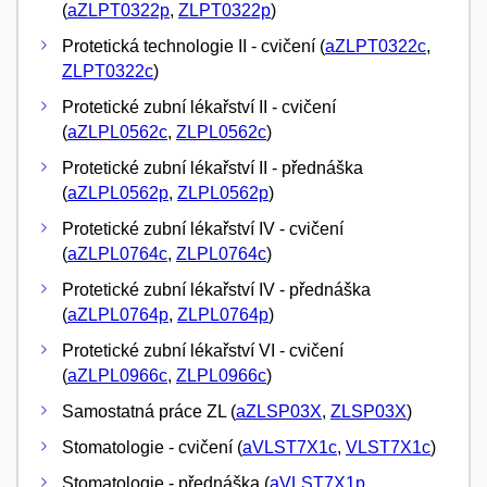
(
aZLPT0322p
,
ZLPT0322p
)
Protetická technologie II - cvičení (
aZLPT0322c
,
ZLPT0322c
)
Protetické zubní lékařství II - cvičení
(
aZLPL0562c
,
ZLPL0562c
)
Protetické zubní lékařství II - přednáška
(
aZLPL0562p
,
ZLPL0562p
)
Protetické zubní lékařství IV - cvičení
(
aZLPL0764c
,
ZLPL0764c
)
Protetické zubní lékařství IV - přednáška
(
aZLPL0764p
,
ZLPL0764p
)
Protetické zubní lékařství VI - cvičení
(
aZLPL0966c
,
ZLPL0966c
)
Samostatná práce ZL (
aZLSP03X
,
ZLSP03X
)
Stomatologie - cvičení (
aVLST7X1c
,
VLST7X1c
)
Stomatologie - přednáška (
aVLST7X1p
,