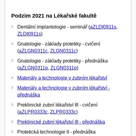
Podzim 2021 na Lékařské fakultě
Dentální implantologie - seminář (
aZLDI0911s
,
ZLDI0911s
)
Gnatologie - základy protetiky - cvičení
(
aZLGN0311c
,
ZLGN0311c
)
Gnatologie - základy protetiky - přednáška
(
aZLGN0311p
,
ZLGN0311p
)
Materiály a technologie v zubním lékařství
Materiály a technologie v zubním lékařství -
přednáška
Preklinické zubní lékařství III - cvičení
(
aZLPR0333c
,
ZLPR0333c
)
Preklinické zubní lékařství III - přednáška
Protetická technologie II - přednáška