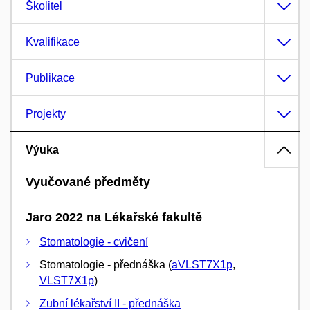
Školitel
Kvalifikace
Publikace
Projekty
Výuka
Vyučované předměty
Jaro 2022 na Lékařské fakultě
Stomatologie - cvičení
Stomatologie - přednáška (
aVLST7X1p
,
VLST7X1p
)
Zubní lékařství II - přednáška