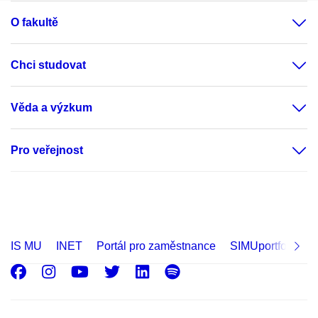
O fakultě
Chci studovat
Věda a výzkum
Pro veřejnost
IS MU
INET
Portál pro zaměstnance
SIMUportfolio
Facebook
Instagram
Youtube
Twitter
LinkedIn
Spotify