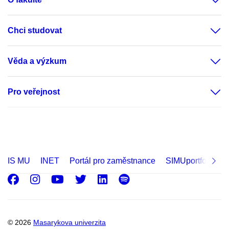
Chci studovat
Věda a výzkum
Pro veřejnost
IS MU
INET
Portál pro zaměstnance
SIMUportfolio
Facebook
Instagram
Youtube
Twitter
LinkedIn
Spotify
© 2026
Masarykova univerzita