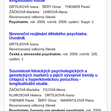
longitudiální studie
DRTÍLKOVÁ Ivana
ŠERÝ Omar
THEINER Pavel
ŽÁČKOVÁ Markéta
UHROVÁ Alena
Recenzovaný odborný článek
Psychiatrie
, rok: 2009, ročník: 2009, vydání: Suppl. 2
Novoroční rozjímání dětského psychiatra.
Úvodník
DRTÍLKOVÁ Ivana
Recenzovaný odborný článek
Česká a slovenská psychiatrie
, rok: 2009, ročník: 105,
vydání: 1
Souvislosti klinických psychologických a
genetických markerů a jejich vývojové trendy u
chlapců s hyperkinetickou poruchou -
longitudinální studie.
ŽÁČKOVÁ Markéta
FIĽOVÁ Alena
KLIMUSOVÁ Helena
DRTÍLKOVÁ Ivana
THEINER Pavel
ŠERÝ Omar
NAVRÁTILOVÁ Petra
Recenzovaný odborný článek
Psychiatrie- časopis pro moderní psychiatrii
, rok: 2009,