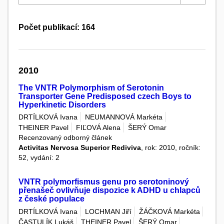
Počet publikací: 164
2010
The VNTR Polymorphism of Serotonin
Transporter Gene Predisposed czech Boys to
Hyperkinetic Disorders
DRTÍLKOVÁ Ivana
NEUMANNOVÁ Markéta
THEINER Pavel
FIĽOVÁ Alena
ŠERÝ Omar
Recenzovaný odborný článek
Activitas Nervosa Superior Rediviva
, rok: 2010, ročník:
52, vydání: 2
VNTR polymorfismus genu pro serotoninový
přenašeč ovlivňuje dispozice k ADHD u chlapců
z české populace
DRTÍLKOVÁ Ivana
LOCHMAN Jiří
ŽÁČKOVÁ Markéta
ČASTULÍK Lukáš
THEINER Pavel
ŠERÝ Omar