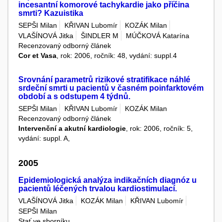
incesantní komorové tachykardie jako příčina
smrti? Kazuistika
SEPŠI Milan
KŘIVAN Lubomír
KOZÁK Milan
VLAŠÍNOVÁ Jitka
ŠINDLER M
MÚČKOVÁ Katarína
Recenzovaný odborný článek
Cor et Vasa
, rok: 2006, ročník: 48, vydání: suppl.4
Srovnání parametrů rizikové stratifikace náhlé
srdeční smrti u pacientů v časném poinfarktovém
období a s odstupem 4 týdnů.
SEPŠI Milan
KŘIVAN Lubomír
KOZÁK Milan
Recenzovaný odborný článek
Intervenční a akutní kardiologie
, rok: 2006, ročník: 5,
vydání: suppl. A,
2005
Epidemiologická analýza indikačních diagnóz u
pacientů léčených trvalou kardiostimulací.
VLAŠÍNOVÁ Jitka
KOZÁK Milan
KŘIVAN Lubomír
SEPŠI Milan
Stať ve sborníku