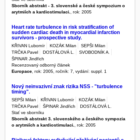
Sborník abstrakt - 3. slovenské a české sympozium o
arytmiích a kardiostimulaci.
, rok: 2005
Heart rate turbulence in risk stratification of
sudden cardiac death in myocardial infarction
survivors - prospective study.
KŘIVAN Lubomír
KOZÁK Milan
SEPŠI Milan
TRČKA Pavel
DOSTÁLOVÁ L.
SVOBODNÍK A.
ŠPINAR Jindřich
Recenzovaný odborný článek
Europace
, rok: 2005, ročník: 7, vydání: suppl. 1
Nový neinvazivní znak rizika NSS - "turbulence
timing".
SEPŠI Milan
KŘIVAN Lubomír
KOZÁK Milan
TRČKA Pavel
ŠPINAR Jindřich
DOSTÁLOVÁ L.
Stať ve sborníku
Sborník abstrakt 3. slovenského a českého sympozia
o arytmiích a kardiostimulaci.
, rok: 2005