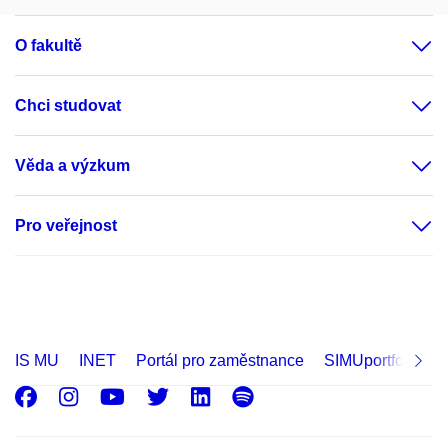
O fakultě
Chci studovat
Věda a výzkum
Pro veřejnost
IS MU
INET
Portál pro zaměstnance
SIMUportfolio
Facebook
Instagram
Youtube
Twitter
LinkedIn
Spotify