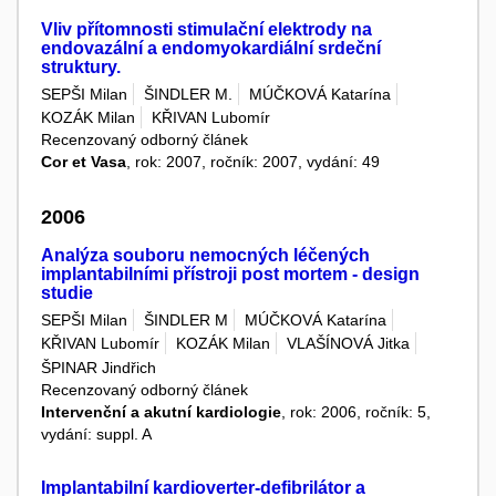
Vliv přítomnosti stimulační elektrody na
endovazální a endomyokardiální srdeční
struktury.
SEPŠI Milan
ŠINDLER M.
MÚČKOVÁ Katarína
KOZÁK Milan
KŘIVAN Lubomír
Recenzovaný odborný článek
Cor et Vasa
, rok: 2007, ročník: 2007, vydání: 49
2006
Analýza souboru nemocných léčených
implantabilními přístroji post mortem - design
studie
SEPŠI Milan
ŠINDLER M
MÚČKOVÁ Katarína
KŘIVAN Lubomír
KOZÁK Milan
VLAŠÍNOVÁ Jitka
ŠPINAR Jindřich
Recenzovaný odborný článek
Intervenční a akutní kardiologie
, rok: 2006, ročník: 5,
vydání: suppl. A
Implantabilní kardioverter-defibrilátor a