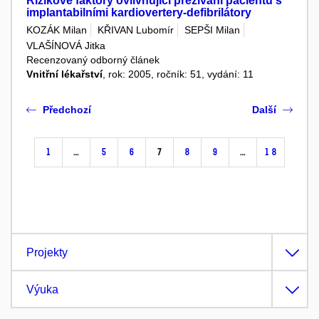
Rizikové faktory ovlivňující přežívání pacientů s
implantabilními kardiovertery-defibrilátory
KOZÁK Milan
KŘIVAN Lubomír
SEPŠI Milan
VLAŠÍNOVÁ Jitka
Recenzovaný odborný článek
Vnitřní lékařství
, rok: 2005, ročník: 51, vydání: 11
Předchozí
Další
1
…
5
6
7
8
9
…
18
Projekty
Výuka