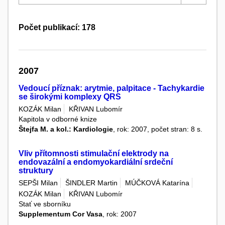
Počet publikací: 178
2007
Vedoucí příznak: arytmie, palpitace - Tachykardie
se širokými komplexy QRS
KOZÁK Milan
KŘIVAN Lubomír
Kapitola v odborné knize
Štejfa M. a kol.: Kardiologie
, rok: 2007, počet stran: 8 s.
Vliv přítomnosti stimulační elektrody na
endovazální a endomyokardiální srdeční
struktury
SEPŠI Milan
ŠINDLER Martin
MÚČKOVÁ Katarína
KOZÁK Milan
KŘIVAN Lubomír
Stať ve sborníku
Supplementum Cor Vasa
, rok: 2007