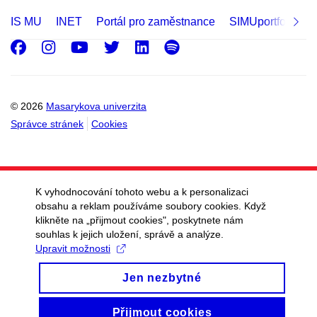
IS MU
INET
Portál pro zaměstnance
SIMUportfolio
Facebook
Instagram
Youtube
Twitter
LinkedIn
Spotify
© 2026
Masarykova univerzita
Správce stránek
Cookies
K vyhodnocování tohoto webu a k personalizaci
obsahu a reklam používáme soubory cookies. Když
klikněte na „přijmout cookies", poskytnete nám
souhlas k jejich uložení, správě a analýze.
Upravit možnosti
Jen nezbytné
Přijmout cookies