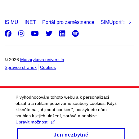
IS MU
INET
Portál pro zaměstnance
SIMUportfolio
Facebook
Instagram
Youtube
Twitter
LinkedIn
Spotify
© 2026
Masarykova univerzita
Správce stránek
Cookies
K vyhodnocování tohoto webu a k personalizaci
obsahu a reklam používáme soubory cookies. Když
klikněte na „přijmout cookies", poskytnete nám
souhlas k jejich uložení, správě a analýze.
Upravit možnosti
Jen nezbytné