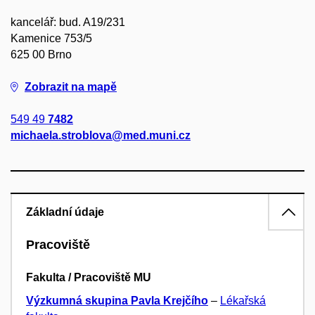
kancelář: bud. A19/231
Kamenice 753/5
625 00 Brno
Zobrazit na mapě
549 49
7482
michaela.stroblova@med.muni.cz
Základní údaje
Pracoviště
Fakulta / Pracoviště MU
Výzkumná skupina Pavla Krejčího
–
Lékařská