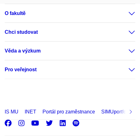
O fakultě
Chci studovat
Věda a výzkum
Pro veřejnost
IS MU
INET
Portál pro zaměstnance
SIMUportfolio
Facebook
Instagram
Youtube
Twitter
LinkedIn
Spotify