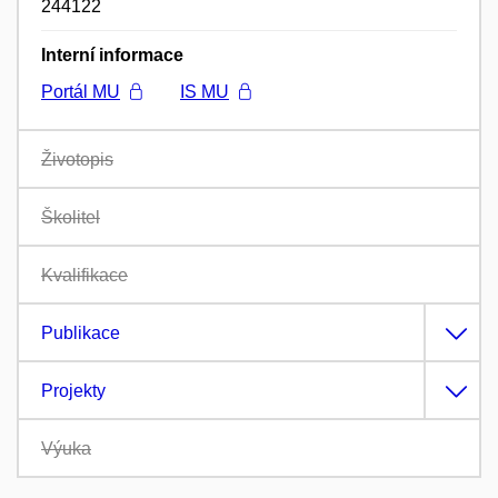
244122
Interní informace
Portál MU
IS MU
Životopis
Školitel
Kvalifikace
Publikace
Projekty
Výuka