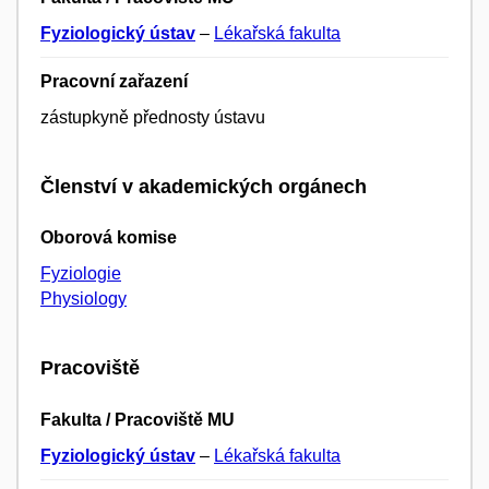
Fyziologický ústav
–
Lékařská fakulta
Pracovní zařazení
zástupkyně přednosty ústavu
Členství v akademických orgánech
Oborová komise
Fyziologie
Physiology
Pracoviště
Fakulta / Pracoviště MU
Fyziologický ústav
–
Lékařská fakulta