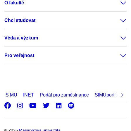
O fakultě
Chci studovat
Věda a výzkum
Pro veřejnost
IS MU
INET
Portál pro zaměstnance
SIMUportfolio
Facebook
Instagram
Youtube
Twitter
LinkedIn
Spotify
© 2026
Masarykova univerzita