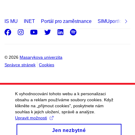
IS MU
INET
Portál pro zaměstnance
SIMUportfolio
Facebook
Instagram
Youtube
Twitter
LinkedIn
Spotify
© 2026
Masarykova univerzita
Správce stránek
Cookies
K vyhodnocování tohoto webu a k personalizaci
obsahu a reklam používáme soubory cookies. Když
klikněte na „přijmout cookies", poskytnete nám
souhlas k jejich uložení, správě a analýze.
Upravit možnosti
Jen nezbytné