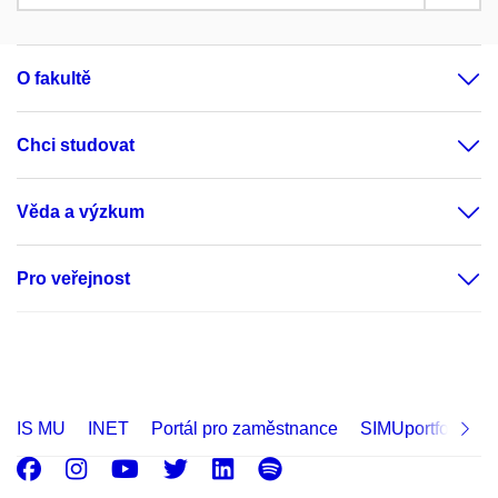
O fakultě
Chci studovat
Věda a výzkum
Pro veřejnost
IS MU
INET
Portál pro zaměstnance
SIMUportfolio
Facebook
Instagram
Youtube
Twitter
LinkedIn
Spotify