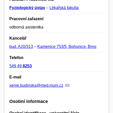
Fyziologický ústav
–
Lékařská fakulta
Pracovní zařazení
odborná asistentka
Kancelář
bud. A20/313
–
Kamenice 753/5, Bohunice, Brno
Telefon
549 49
8253
E-mail
xenie.budinska@med.muni.cz
Osobní informace