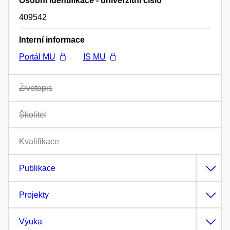
Osobní identifikace - univerzitní číslo
409542
Interní informace
Portál MU
IS MU
Životopis
Školitel
Kvalifikace
Publikace
Projekty
Výuka