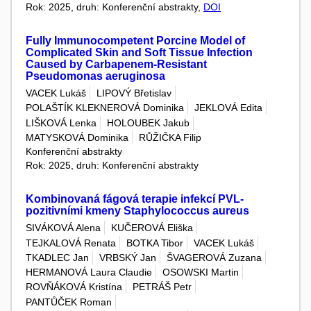
Rok: 2025, druh: Konferenční abstrakty,
DOI
Fully Immunocompetent Porcine Model of
Complicated Skin and Soft Tissue Infection
Caused by Carbapenem-Resistant
Pseudomonas aeruginosa
VACEK Lukáš
LIPOVÝ Břetislav
POLAŠTÍK KLEKNEROVÁ Dominika
JEKLOVÁ Edita
LIŠKOVÁ Lenka
HOLOUBEK Jakub
MATYSKOVÁ Dominika
RŮŽIČKA Filip
Konferenční abstrakty
Rok: 2025, druh: Konferenční abstrakty
Kombinovaná fágová terapie infekcí PVL-
pozitivními kmeny Staphylococcus aureus
SIVÁKOVÁ Alena
KUČEROVÁ Eliška
TEJKALOVÁ Renata
BOTKA Tibor
VACEK Lukáš
TKADLEC Jan
VRBSKÝ Jan
ŠVAGEROVÁ Zuzana
HERMANOVÁ Laura Claudie
OSOWSKI Martin
ROVŇÁKOVÁ Kristína
PETRÁŠ Petr
PANTŮČEK Roman