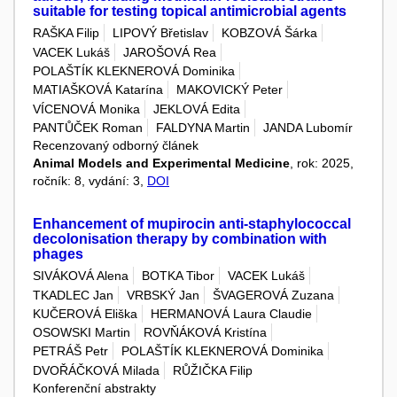
suitable for testing topical antimicrobial agents
RAŠKA Filip
LIPOVÝ Břetislav
KOBZOVÁ Šárka
VACEK Lukáš
JAROŠOVÁ Rea
POLAŠTÍK KLEKNEROVÁ Dominika
MATIAŠKOVÁ Katarína
MAKOVICKÝ Peter
VÍCENOVÁ Monika
JEKLOVÁ Edita
PANTŮČEK Roman
FALDYNA Martin
JANDA Lubomír
Recenzovaný odborný článek
Animal Models and Experimental Medicine
, rok: 2025,
ročník: 8, vydání: 3,
DOI
Enhancement of mupirocin anti-staphylococcal
decolonisation therapy by combination with
phages
SIVÁKOVÁ Alena
BOTKA Tibor
VACEK Lukáš
TKADLEC Jan
VRBSKÝ Jan
ŠVAGEROVÁ Zuzana
KUČEROVÁ Eliška
HERMANOVÁ Laura Claudie
OSOWSKI Martin
ROVŇÁKOVÁ Kristína
PETRÁŠ Petr
POLAŠTÍK KLEKNEROVÁ Dominika
DVOŘÁČKOVÁ Milada
RŮŽIČKA Filip
Konferenční abstrakty