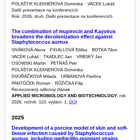
POLAŠTIK KLEKNEROVÁ Dominika
VACEK Lukáš
Další prezentace na konferencích
Rok: 2026, druh: Další prezentace na konferencích
The combination of mupirocin and Kayvirus
broadens the decolonization effect against
Staphylococcus aureus
SIVÁKOVÁ Alena
FIGALLOVÁ Eliška
BOTKA Tibor
VACEK Lukáš
TKADLEC Jan
VRBSKÝ Jan
OSOWSKI Martin
PETRÁŠ Petr
POLAŠTIK KLEKNEROVÁ Dominika
DVOŘÁČKOVÁ Milada
URBANOVÁ Pavlína
PANTŮČEK Roman
RŮŽIČKA Filip
Recenzovaný odborný článek
APPLIED MICROBIOLOGY AND BIOTECHNOLOGY
, rok:
2026, ročník: 110, vydání: 1,
DOI
2025
Development of a porcine model of skin and soft-
tissue infection caused by Staphylococcus
aureus, including methicillin-resistant strains