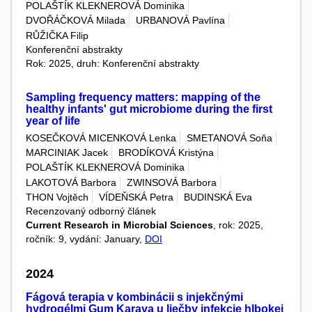
POLAŠTÍK KLEKNEROVÁ Dominika
DVOŘÁČKOVÁ Milada
URBANOVÁ Pavlína
RŮŽIČKA Filip
Konferenční abstrakty
Rok: 2025, druh: Konferenční abstrakty
Sampling frequency matters: mapping of the
healthy infants' gut microbiome during the first
year of life
KOSEČKOVÁ MICENKOVÁ Lenka
SMETANOVÁ Soňa
MARCINIAK Jacek
BRODÍKOVÁ Kristýna
POLAŠTÍK KLEKNEROVÁ Dominika
LAKOTOVÁ Barbora
ZWINSOVÁ Barbora
THON Vojtěch
VÍDEŇSKÁ Petra
BUDINSKÁ Eva
Recenzovaný odborný článek
Current Research in Microbial Sciences
, rok: 2025,
ročník: 9, vydání: January,
DOI
2024
Fágová terapia v kombinácii s injekčnými
hydrogélmi Gum Karaya u liečby infekcie hlbokej