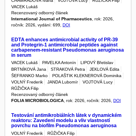
CHAMRADOVÁ Ivana
VOJTOVÁ Lucy
RŮŽIČKA Filip
VACEK Lukáš
Recenzovaný odborný článek
International Journal of Pharmaceutics
, rok: 2026,
ročník: 2026, vydání: 699,
DOI
EDTA enhances antimicrobial activity of PR-39
and Protegrin-1 antimicrobial peptides against
carbapenem-resistant Pseudomonas aeruginosa
in serum
VACEK Lukáš
PAVELKA Antonín
LIPOVÝ Břetislav
BRTNÍKOVÁ Jana
STRAKOVÁ Petra
JEKLOVÁ Edita
ŠEFRANKO Marko
POLAŠTIK KLEKNEROVÁ Dominika
VOLNÝ Frederik
JANDA Lubomír
VOJTOVÁ Lucy
RŮŽIČKA Filip
Recenzovaný odborný článek
FOLIA MICROBIOLOGICA
, rok: 2026, ročník: 2026,
DOI
Testování antimikrobiálních látek v dynamickém
reaktoru: Zavedení modelu a vliv vlastností
povrchu na biofilm Pseudomonas aeruginosa
VOLNÝ Frederik
RŮŽIČKA Filip