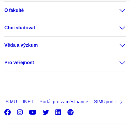
O fakultě
Chci studovat
Věda a výzkum
Pro veřejnost
IS MU
INET
Portál pro zaměstnance
SIMUportfolio
Facebook
Instagram
Youtube
Twitter
LinkedIn
Spotify