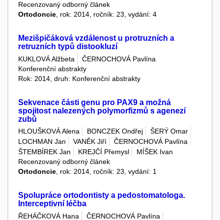
Recenzovaný odborný článek
Ortodoncie
, rok: 2014, ročník: 23, vydání: 4
Mezišpičáková vzdálenost u protruzních a
retruzních typů distookluzí
KUKLOVÁ Alžbeta
ČERNOCHOVÁ Pavlína
Konferenční abstrakty
Rok: 2014, druh: Konferenční abstrakty
Sekvenace části genu pro PAX9 a možná
spojitost nalezených polymorfizmů s agenezí
zubů
HLOUŠKOVÁ Alena
BONCZEK Ondřej
ŠERÝ Omar
LOCHMAN Jan
VANĚK Jiří
ČERNOCHOVÁ Pavlína
ŠTEMBÍREK Jan
KREJČÍ Přemysl
MÍŠEK Ivan
Recenzovaný odborný článek
Ortodoncie
, rok: 2014, ročník: 23, vydání: 1
Spolupráce ortodontisty a pedostomatologa.
Interceptivní léčba
ŘEHÁČKOVÁ Hana
ČERNOCHOVÁ Pavlína