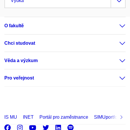
Výuka
O fakultě
Chci studovat
Věda a výzkum
Pro veřejnost
IS MU
INET
Portál pro zaměstnance
SIMUportfolio
Facebook
Instagram
Youtube
Twitter
LinkedIn
Spotify